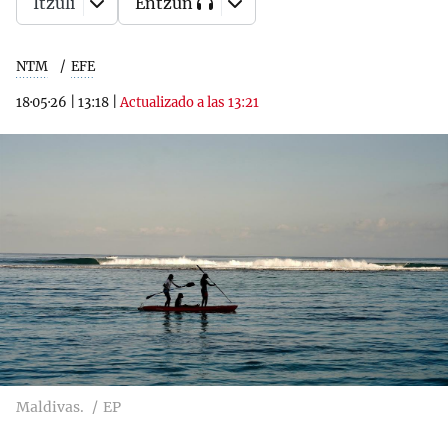
Itzuli
Entzun
NTM
EFE
18·05·26
|
13:18
|
Actualizado a las 13:21
Maldivas.
EP