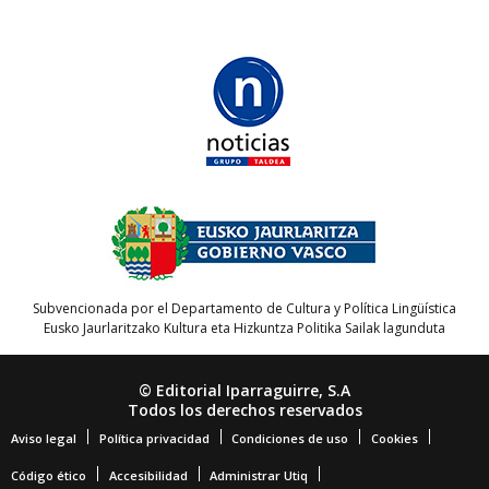
Subvencionada por el Departamento de Cultura y Política Lingüística
Eusko Jaurlaritzako Kultura eta Hizkuntza Politika Sailak lagunduta
© Editorial Iparraguirre, S.A
Todos los derechos reservados
Aviso legal
Política privacidad
Condiciones de uso
Cookies
Código ético
Accesibilidad
Administrar Utiq