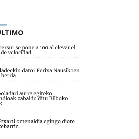
ÚLTIMO
ersur se pone a 100 al elevar el
 de velocidad
adeekin dator Ferixa Nausikoen
 berria
oladari aurre egiteko
dioak zabaldu ditu Bilboko
k
Etxarti omenaldia egingo diote
ebarrin