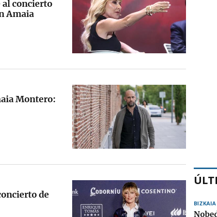
 al concierto
on Amaia
maia Montero:
ÚLT
concierto de
BIZKAIA
Nobed