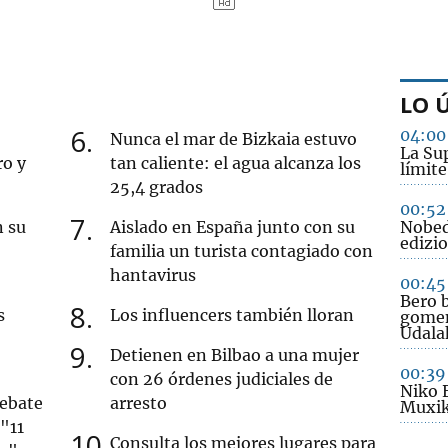
LO 
6
04:00
Nunca el mar de Bizkaia estuvo
La Sup
ro y
tan caliente: el agua alcanza los
límite
25,4 grados
00:52
7
n su
Aislado en España junto con su
Nobed
edizio
familia un turista contagiado con
hantavirus
00:45
Bero b
8
s
Los influencers también lloran
gomen
Udala
9
Detienen en Bilbao a una mujer
00:39
con 26 órdenes judiciales de
Niko 
debate
arresto
Muxik
 "11
10
Consulta los mejores lugares para