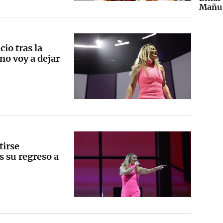
Mañu 
io tras la
no voy a dejar
tirse
s su regreso a