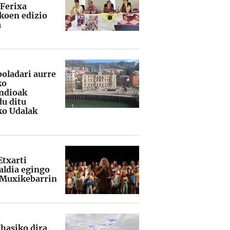
 Ferixa
koen edizio
a
boladari aurre
ko
ndioak
du ditu
ko Udalak
Etxarti
ldia egingo
 Muxikebarrin
 hasiko dira