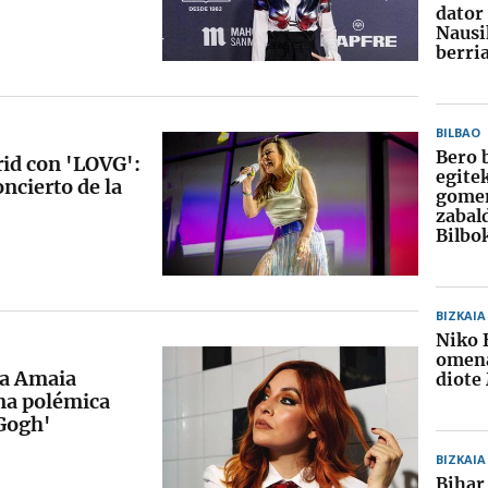
dator
Nausi
berri
BILBAO
Bero 
id con 'LOVG':
egite
oncierto de la
gome
zabal
Bilbo
BIZKAIA
Niko 
omena
ia Amaia
diote
na polémica
 Gogh'
BIZKAIA
Bihar