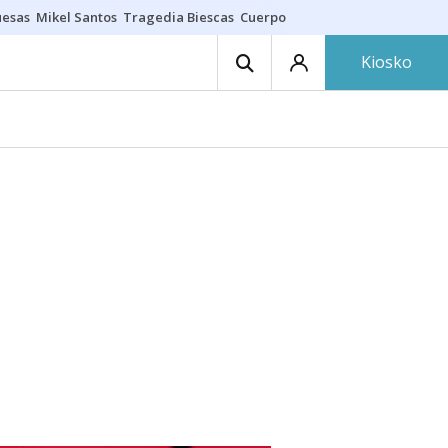
uesas
Mikel Santos
Tragedia Biescas
Cuerpo ría
Inmigración Bizkaia
Kiosko