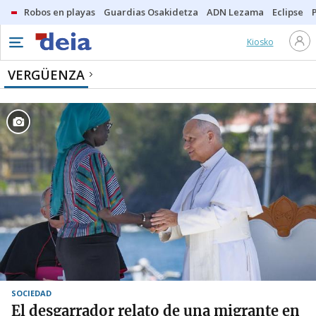
Robos en playas
Guardias Osakidetza
ADN Lezama
Eclipse
Kiosko
VERGÜENZA
SOCIEDAD
El desgarrador relato de una migrante en