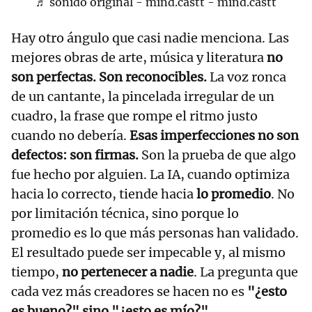
♬ sonido original - mind.castt - mind.castt
Hay otro ángulo que casi nadie menciona. Las
mejores obras de arte, música y literatura
no
son perfectas. Son reconocibles.
La voz ronca
de un cantante, la pincelada irregular de un
cuadro, la frase que rompe el ritmo justo
cuando no debería.
Esas imperfecciones no son
defectos: son firmas.
Son la prueba de que algo
fue hecho por alguien. La IA, cuando optimiza
hacia lo correcto, tiende hacia
lo promedio
. No
por limitación técnica, sino porque lo
promedio es lo que más personas han validado.
El resultado puede ser impecable y, al mismo
tiempo,
no pertenecer a nadie
. La pregunta que
cada vez más creadores se hacen no es
"¿esto
es bueno?" sino "¿esto es mío?"
.