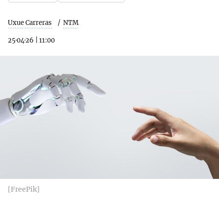
Uxue Carreras
NTM
25·04·26
|
11:00
[FreePik]