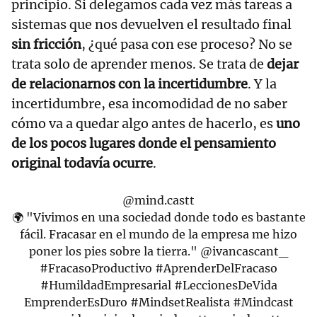
principio. Si delegamos cada vez más tareas a
sistemas que nos devuelven el resultado final
sin fricción
, ¿qué pasa con ese proceso? No se
trata solo de aprender menos. Se trata de
dejar
de relacionarnos con la incertidumbre
. Y la
incertidumbre, esa incomodidad de no saber
cómo va a quedar algo antes de hacerlo, es
uno
de los pocos lugares donde el pensamiento
original todavía ocurre
.
@mind.castt
🌍 "Vivimos en una sociedad donde todo es bastante
fácil. Fracasar en el mundo de la empresa me hizo
poner los pies sobre la tierra." @ivancascant_
#FracasoProductivo
#AprenderDelFracaso
#HumildadEmpresarial
#LeccionesDeVida
EmprenderEsDuro
#MindsetRealista
#Mindcast