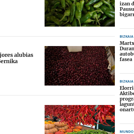
izan 
Pausu
bigar
BIZKAIA
Martx
Duran
autob
jores alubias
fasea
Gernika
BIZKAIA
Elorr
Aktib
prog
lagun
onart
MUNDO