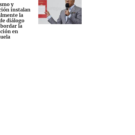
smo y
ción instalan
lmente la
de diálogo
abordar la
ición en
uela