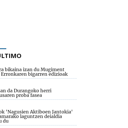
ÚLTIMO
ra bikaina izan du Mugiment
 Erronkaren bigarren edizioak
an da Durangoko herri
usaren proba fasea
iok 'Nagusien Aktiboen Jantokia'
amarako laguntzen deialdia
u du