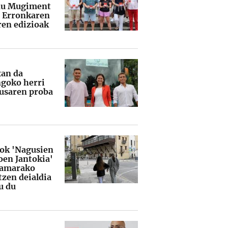
du Mugiment
 Erronkaren
ren edizioak
an da
goko herri
usaren proba
iok 'Nagusien
oen Jantokia'
ramarako
tzen deialdia
u du