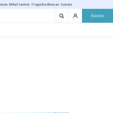
uesas
Mikel Santos
Tragedia Biescas
Cuerpo ría
Inmigración Bizkaia
Kiosko