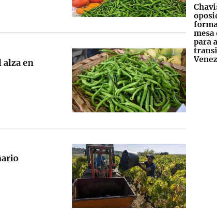
Chavi
oposi
forma
mesa 
para 
trans
Venez
l alza en
mario