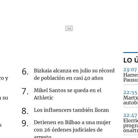
LO 
6
23:07
Bizkaia alcanza en julio su récord
Harre
ro y
de población en casi 40 años
Pausu
7
Mikel Santos se queda en el
22:55
n su
Athletic
Martx
autob
8
Los influencers también lloran
22:47
9
Elorr
Detienen en Bilbao a una mujer
s
progr
con 26 órdenes judiciales de
onart
arresto