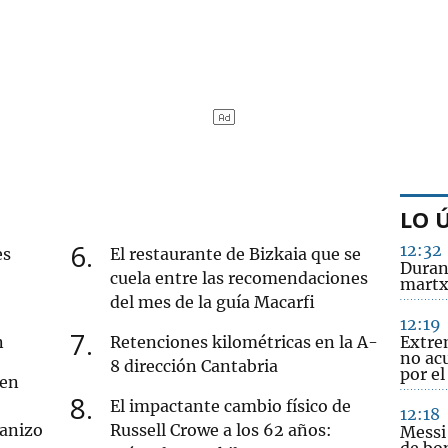
LO 
6
12:32
es
El restaurante de Bizkaia que se
Duran
cuela entre las recomendaciones
martxa
del mes de la guía Macarfi
12:19
7
n
Retenciones kilométricas en la A-
Extre
no acu
8 dirección Cantabria
por e
 en
8
El impactante cambio físico de
12:18
ranizo
Russell Crowe a los 62 años:
Messi
de bo