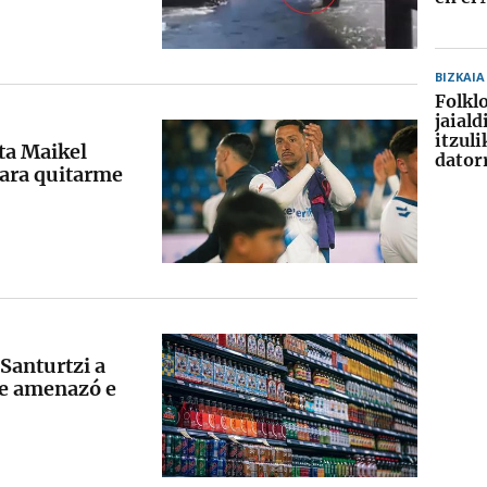
BIZKAIA
Folkl
jaial
itzuli
sta Maikel
dator
ara quitarme
Santurtzi a
ue amenazó e