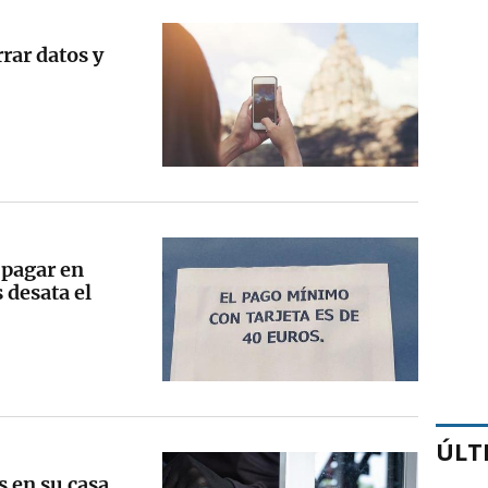
rar datos y
a pagar en
 desata el
ÚLT
s en su casa