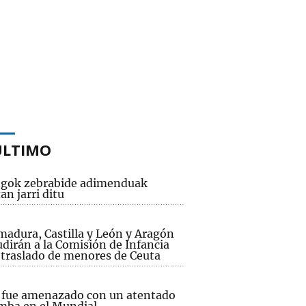
ÚLTIMO
gok zebrabide adimenduak
n jarri ditu
madura, Castilla y León y Aragón
dirán a la Comisión de Infancia
l traslado de menores de Ceuta
 fue amenazado con un atentado
mba en el Mundial