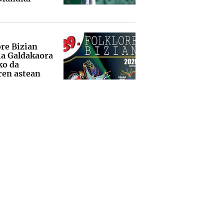
ore Bizian
dia Galdakaora
ko da
ren astean