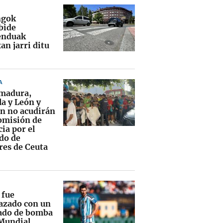
ngok
bide
enduak
an jarri ditu
A
madura,
la y León y
n no acudirán
Comisión de
ia por el
ado de
es de Ceuta
 fue
zado con un
ado de bomba
 Mundial