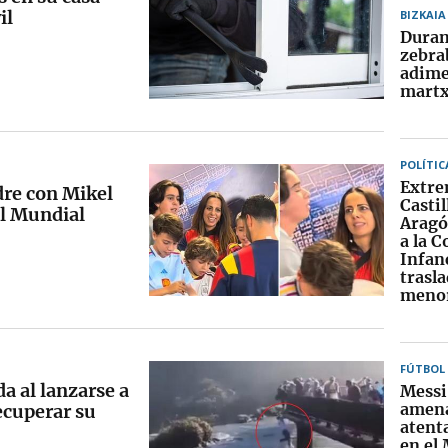
il
BIZKAIA
Dura
zebra
adim
martx
POLÍTIC
Extre
dre con Mikel
Castil
el Mundial
Aragó
a la 
Infanc
trasl
menor
FÚTBOL
da al lanzarse a
Messi
amena
ecuperar su
atent
en el