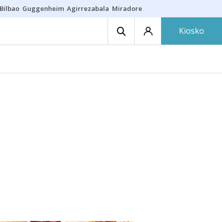
Bilbao
Guggenheim
Agirrezabala
Miradores en Bilbao
Arrese
Sequí
Kiosko