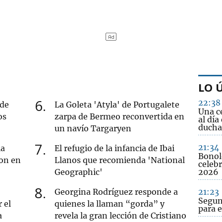
LO 
6
22:38
 de
La Goleta 'Atyla' de Portugalete
Una c
os
zarpa de Bermeo reconvertida en
al día
ducha
un navío Targaryen
7
21:34
la
El refugio de la infancia de Ibai
Bonol
lon en
Llanos que recomienda 'National
celebr
Geographic'
2026
8
Georgina Rodríguez responde a
21:23
Segun
 el
quienes la llaman “gorda” y
para e
a
revela la gran lección de Cristiano