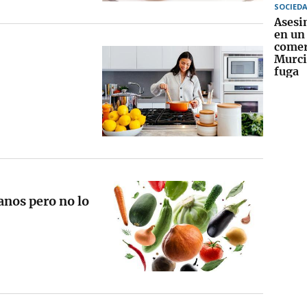
SOCIED
Asesin
en un
comer
Murcia
fuga
anos pero no lo