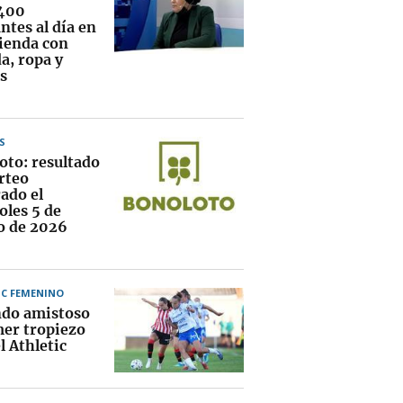
400
ntes al día en
vienda con
a, ropa y
s
S
oto: resultado
rteo
ado el
oles 5 de
o de 2026
IC FEMENINO
do amistoso
mer tropiezo
l Athletic