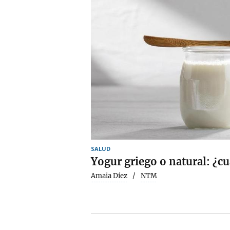
SALUD
Yogur griego o natural: ¿cu
Amaia Díez
NTM