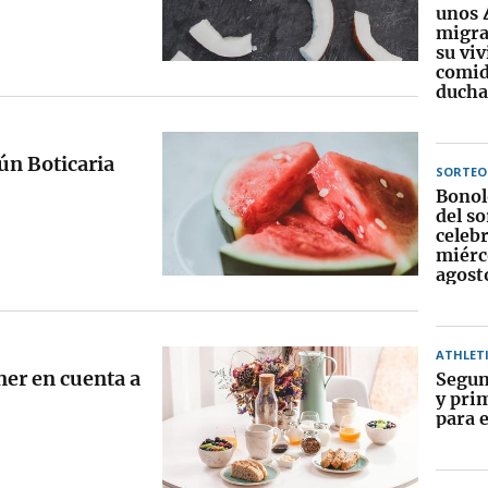
unos 
migra
su vi
comid
ducha
gún Boticaria
SORTEO
Bonol
del so
celebr
miérc
agost
ATHLET
ner en cuenta a
Segun
y pri
para e