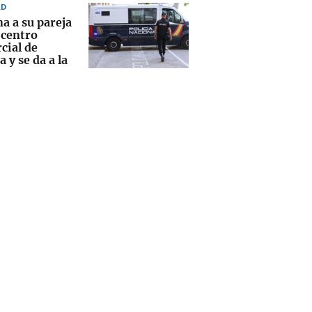
AD
a a su pareja
 centro
cial de
 y se da a la