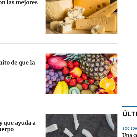
on las mejores
mito de que la
ÚLT
 y que ayuda a
uerpo
SOCIED
Una c