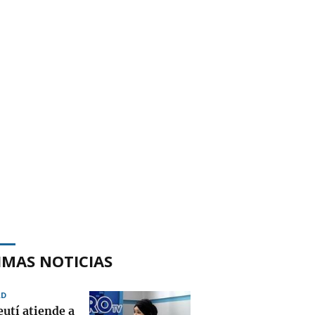
IMAS NOTICIAS
AD
eutí atiende a