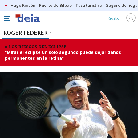
Hugo Rincón
Puerto de Bilbao
Tasa turística
Seguro de hoga
Kiosko
ROGER FEDERER
LOS RIESGOS DEL ECLIPSE
“Mirar el eclipse un solo segundo puede dejar daños
permanentes en la retina”