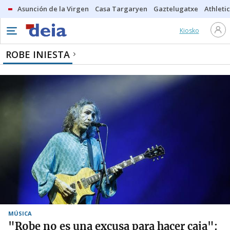
Asunción de la Virgen
Casa Targaryen
Gaztelugatxe
Athletic
Kiosko
ROBE INIESTA
MÚSICA
"Robe no es una excusa para hacer caja":