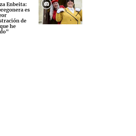
za Enbeita:
pregonera es
yor
tración de
que he
ido"