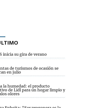
ÚLTIMO
 inicia su gira de verano
entas de turismos de ocasión se
an en julio
 a la humedad: el producto
tivo de Lidl para un hogar limpio y
alos olores
za Enbeita: "Ser pregonera es la