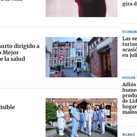
gira 
ECONOM
Las v
turis
urto dirigido a
ocasi
o Mejor
en jul
e la salud
HOGAR Y
Adiós 
humed
produ
de Lid
hogar
isible
malos
BILBAO