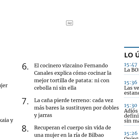
LO 
6
15:47
El cocinero vizcaino Fernando
La BOS
Canales explica cómo cocinar la
mejor tortilla de patata: ni con
15:36
jer
cebolla ni sin ella
Las v
estanc
7
La caña pierde terreno: cada vez
15:30
más bares la sustituyen por dobles
Adiós
y jarras
defini
kaia y
sin m
8
Recuperan el cuerpo sin vida de
15:26
una mujer en la ría de Bilbao
Onint