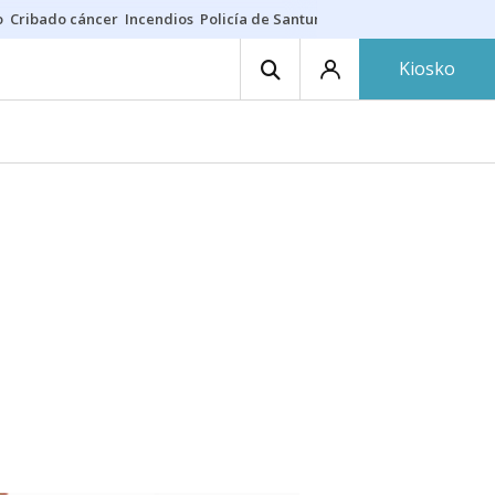
o
Cribado cáncer
Incendios
Policía de Santurtzi
Aeropuerto de Bilba
Kiosko