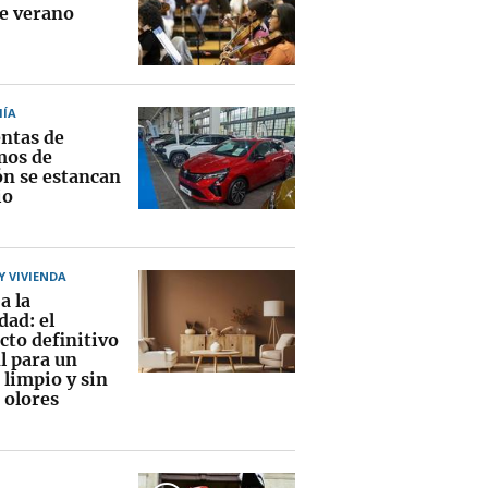
de verano
ÍA
entas de
mos de
ón se estancan
io
 VIVIENDA
a la
ad: el
cto definitivo
l para un
 limpio y sin
 olores