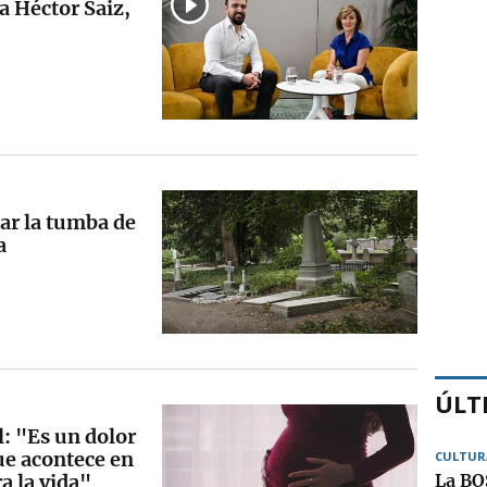
ra Héctor Saiz,
ar la tumba de
a
ÚLT
l: "Es un dolor
ue acontece en
CULTUR
a la vida"
La BOS