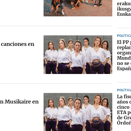
eraku
ikusg
Euska
POLÍTIC
El PP 
 canciones en
replan
organ
Mundia
no se 
Españ
POLÍTIC
La fis
n Musikaire en
años d
cinco 
ETA p
de Gr
Órdo