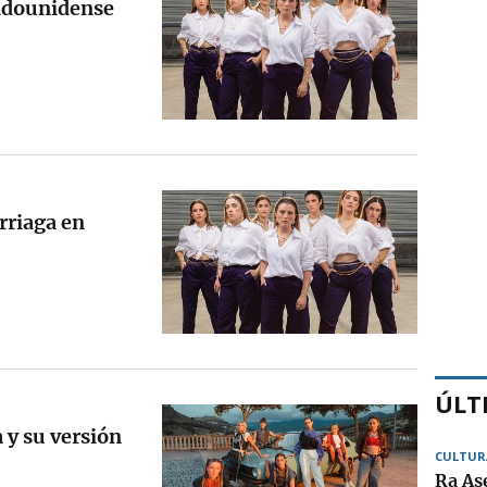
tadounidense
rriaga en
ÚLT
y su versión
CULTUR
Ra As