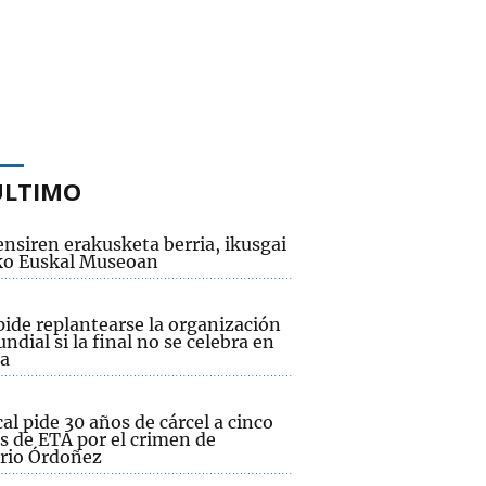
ÚLTIMO
nsiren erakusketa berria, ikusgai
ko Euskal Museoan
pide replantearse la organización
ndial si la final no se celebra en
a
cal pide 30 años de cárcel a cinco
s de ETA por el crimen de
rio Órdoñez