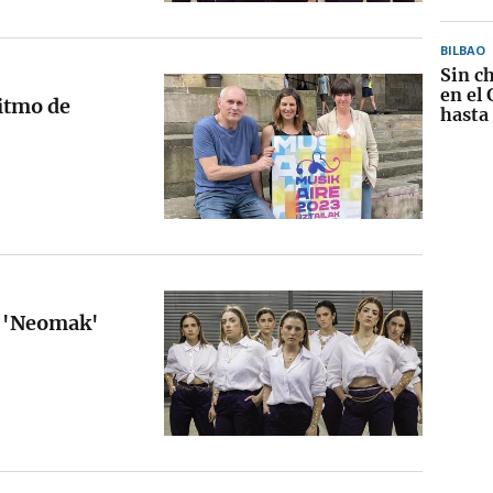
BILBAO
Sin c
en el
ritmo de
hasta
de 'Neomak'