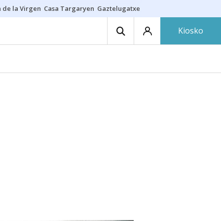
 de la Virgen
Casa Targaryen
Gaztelugatxe
Athletic
Aste Nagusia
C
Kiosko