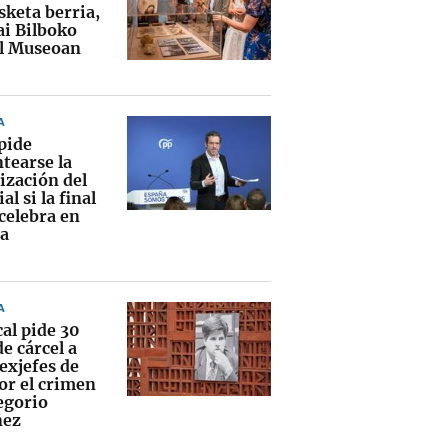
sketa berria,
ai Bilboko
l Museoan
A
pide
tearse la
ización del
l si la final
celebra en
a
A
cal pide 30
e cárcel a
exjefes de
or el crimen
egorio
ñez