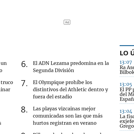
LO 
6
13:07
 un
El ADN Lezama predomina en la
Ra Ase
o
Segunda División
Bilbo
7
 truco
El Olympique prohíbe los
13:05
minar
distintivos del Athletic dentro y
El PP 
del Mu
fuera del estadio
Españ
8
Las playas vizcainas mejor
13:04
comunicadas son las que más
La fis
exjefe
s
hurtos registran en verano
Grego