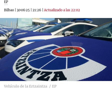
EP
Bilbao
|
30·06·25
|
21:26
|
Actualizado a las 22:02
Vehículo de la Ertzaintza
EP