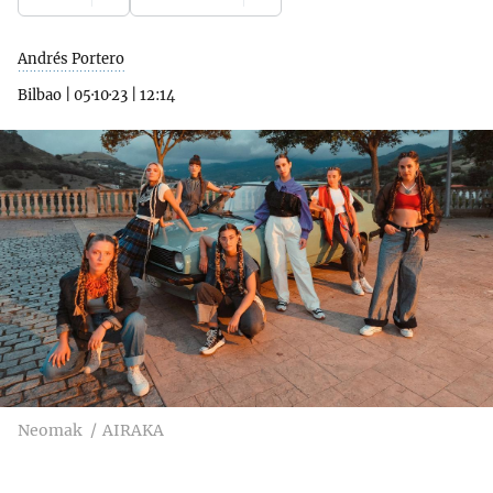
Andrés Portero
Bilbao
|
05·10·23
|
12:14
Neomak
AIRAKA