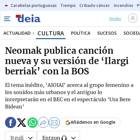
Carabelas portuguesas
Tiempo
Cribado cáncer
Incendios
P
Kiosko
CULTURA
ACTUALIDAD
POLÍTICA
SUCESOS
SOCIED
Neomak publica canción
nueva y su versión de ‘Ilargi
berriak’ con la BOS
El tema inédito, ‘AIOIAI’ acerca al grupo femenino a
los sonidos más urbanos y el antiguo lo
interpretarán en el BEC en el espectáculo ‘Ura Bere
Bidean’
Añádenos en Google
Itzuli
Entzun