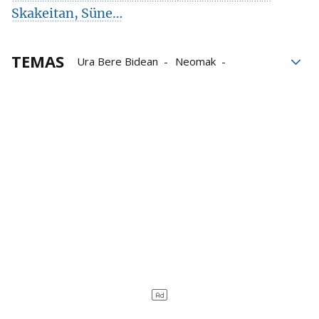
Skakeitan, Süne…
TEMAS
Ura Bere Bidean
Neomak
Rozalén
conciertos