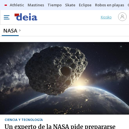
Athletic
Mastines
Tiempo
Skate
Eclipse
Robos en playas
Kiosko
NASA
CIENCIA Y TECNOLOGÍA
Un experto de la NASA pide prepararse