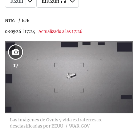
Itzuli
Entzun
NTM
EFE
08·05·26
|
17:24
|
Actualizado a las 17:26
17
Las imágenes de Ovnis y vida extraterrestre
desclasificadas por EEUU
WAR.GOV