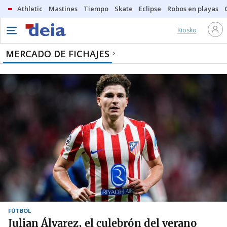
Athletic
Mastines
Tiempo
Skate
Eclipse
Robos en playas
Kiosko
MERCADO DE FICHAJES
FÚTBOL
Julian Álvarez, el culebrón del verano