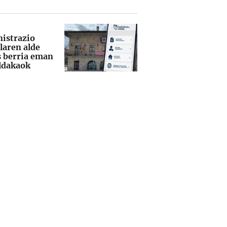
istrazio
laren alde
s berria eman
ldakaok