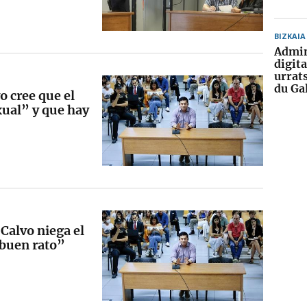
BIZKAIA
Admin
digita
urrat
du Ga
o cree que el
ual” y que hay
 Calvo niega el
 buen rato”