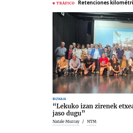
Retenciones kilométri
TRÁFICO
BIZKAIA
“Lekuko izan zirenek etxe
jaso dugu”
Natale Murray
NTM