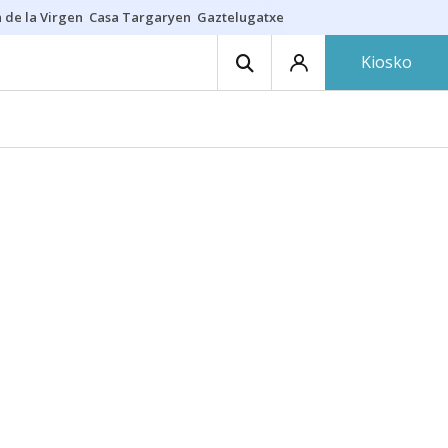
 de la Virgen
Casa Targaryen
Gaztelugatxe
Athletic
Aste Nagusia
C
Kiosko