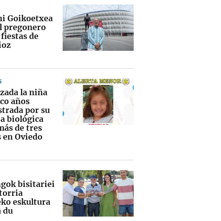
i Goikoetxea
el pregonero
 fiestas de
ioz
S
zada la niña
nco años
strada por su
a biológica
más de tres
 en Oviedo
gok bisitariei
torria
ko eskultura
a du