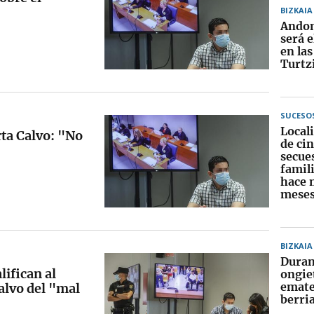
BIZKAIA
Andon
será 
en las
Turtz
SUCESO
Locali
rta Calvo: "No
de ci
secue
famili
hace 
meses
BIZKAIA
Duran
lifican al
ongie
emate
alvo del "mal
berri