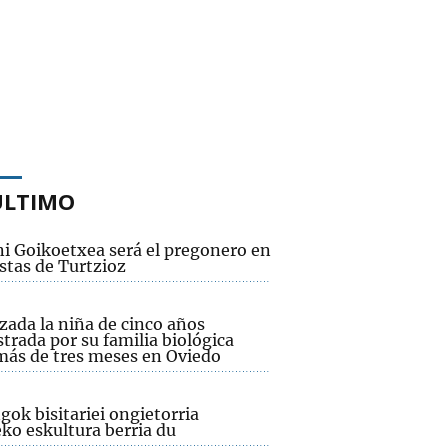
ÚLTIMO
i Goikoetxea será el pregonero en
estas de Turtzioz
zada la niña de cinco años
trada por su familia biológica
más de tres meses en Oviedo
ok bisitariei ongietorria
ko eskultura berria du