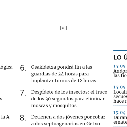
LO 
6
15:05
lógica
Osakidetza pondrá fin a las
Andon
guardias de 24 horas para
las fi
implantar turnos de 12 horas
15:05
7
Despídete de los insectos: el truco
Locali
secues
s
de los 30 segundos para eliminar
hace 
moscas y mosquitos
15:04
8
 la A-
Detienen a dos jóvenes por robar
Durang
emate
a dos septuagenarios en Getxo