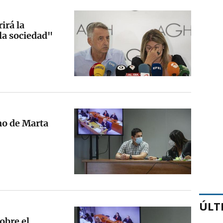
irá la
 la sociedad"
no de Marta
ÚLT
obre el