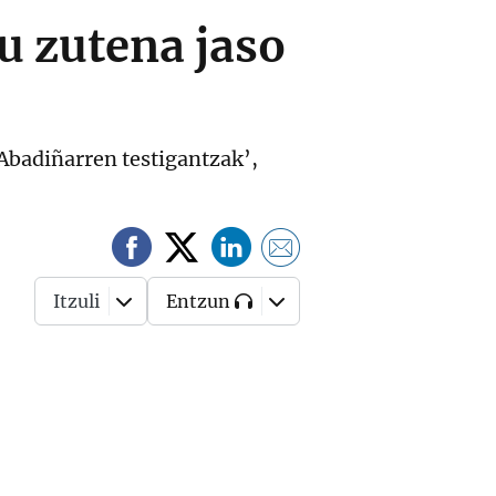
u zutena jaso
Abadiñarren testigantzak’,
Itzuli
Entzun