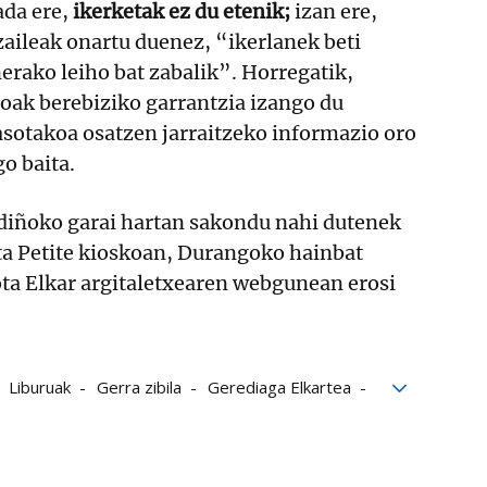
ada ere,
ikerketak ez du etenik;
izan ere,
aileak onartu duenez, “ikerlanek beti
erako leiho bat zabalik”. Horregatik,
ioak berebiziko garrantzia izango du
asotakoa osatzen jarraitzeko informazio oro
o baita.
diñoko garai hartan sakondu nahi dutenek
ta Petite kioskoan, Durangoko hainbat
ta Elkar argitaletxearen webgunean erosi
Liburuak
Gerra zibila
Gerediaga Elkartea