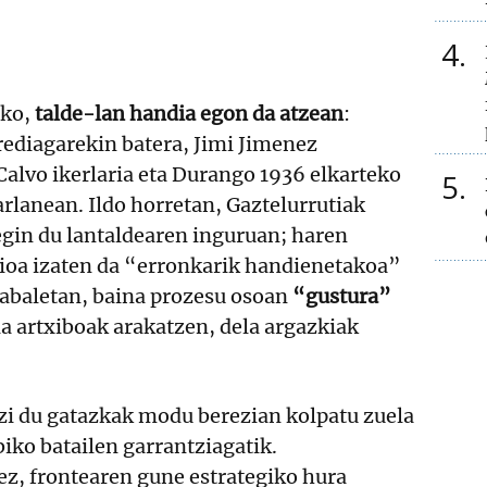
4
eko,
talde-lan handia egon da atzean
:
rediagarekin batera, Jimi Jimenez
 Calvo ikerlaria eta Durango 1936 elkarteko
5
arlanean. Ildo horretan, Gaztelurrutiak
egin du lantaldearen inguruan; haren
ioa izaten da “erronkarik handienetakoa”
zabaletan, baina prozesu osoan
“gustura”
ela artxiboak arakatzen, dela argazkiak
tzi du gatazkak modu berezian kolpatu zuela
biko batailen garrantziagatik.
ez, frontearen gune estrategiko hura