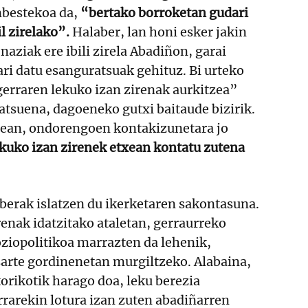
nbestekoa da,
“bertako borroketan gudari
l zirelako”.
Halaber, lan honi esker jakin
naziak ere ibili zirela Abadiñon, garai
ri datu esanguratsuak gehituz. Bi urteko
gerraren lekuko izan zirenak aurkitzea”
latsuena, dagoeneko gutxi baitaude bizirik.
ean, ondorengoen kontakizunetara jo
kuko izan zirenek etxean kontatu zutena
berak islatzen du ikerketaren sakontasuna.
enak idatzitako ataletan, gerraurreko
ziopolitikoa marrazten da lehenik,
arte gordinenetan murgiltzeko. Alabaina,
torikotik harago doa, leku berezia
rrarekin lotura izan zuten abadiñarren