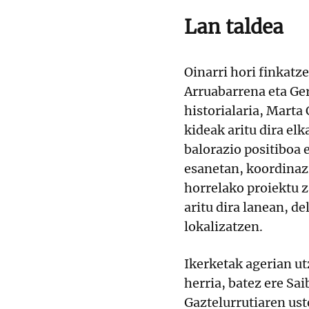
Lan taldea
Oinarri hori finkatz
Arruabarrena eta Ge
historialaria, Marta
kideak aritu dira elk
balorazio positiboa 
esanetan, koordinaz
horrelako proiektu 
aritu dira lanean, d
lokalizatzen.
Ikerketak agerian u
herria, batez ere Sai
Gaztelurrutiaren ust