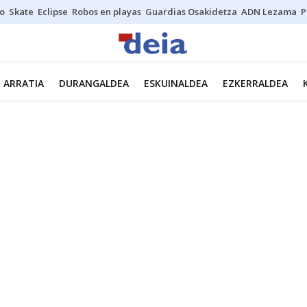
o
Skate
Eclipse
Robos en playas
Guardias Osakidetza
ADN Lezama
P
ARRATIA
DURANGALDEA
ESKUINALDEA
EZKERRALDEA