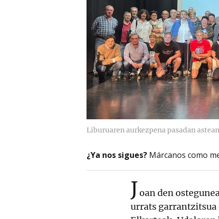
Liburuaren aurkezpena pasadan astean
¿Ya nos sigues?
Márcanos como me
J
oan den ostegune
urrats garrantzitsua