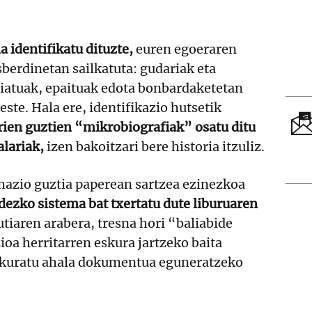
 identifikatu dituzte,
euren egoeraren
berdinetan sailkatuta: gudariak eta
xiatuak, epaituak edota bonbardaketetan
ste. Hala ere, identifikazio hutsetik
rien guztien “mikrobiografiak” osatu ditu
alariak,
izen bakoitzari bere historia itzuliz.
mazio guztia paperean sartzea ezinezkoa
ezko sistema bat txertatu dute liburuaren
utiaren arabera, tresna hori “baliabide
oa herritarren eskura jartzeko baita
skuratu ahala dokumentua eguneratzeko