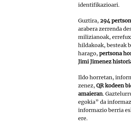
identifikazioari.
Guztira,
294 pertsona
arabera zerrenda des
milizianoak, errefu
hildakoak, besteak be
harago,
pertsona ho
Jimi Jimenez histori
Ildo horretan, infor
zenez,
QR kodeen bid
amaieran
. Gaztelurr
egokia” da informazi
informazio berria e
ere.