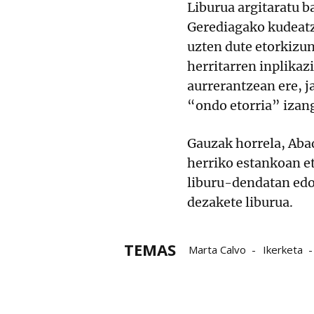
Liburua argitaratu b
Gerediagako kudeatz
uzten dute etorkizun
herritarren inplikaz
aurrerantzean ere, j
“ondo etorria” izang
Gauzak horrela, Aba
herriko estankoan e
liburu-dendatan edo
dezakete liburua.
TEMAS
Marta Calvo
Ikerketa
Abadiño