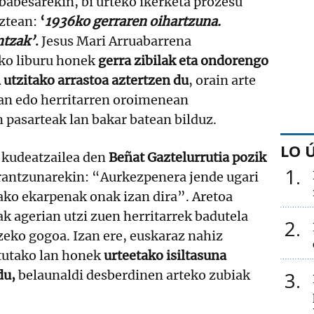
babesarekin, bi urteko ikerketa prozesu
ztean:
‘
1936ko gerraren oihartzuna.
ntzak’
.
Jesus Mari Arruabarrena
ako liburu honek
gerra zibilak eta ondorengo
 utzitako arrastoa aztertzen du
, orain arte
an edo herritarren oroimenean
 pasarteak lan bakar batean bilduz.
LO 
 kudeatzailea den
Beñat Gaztelurrutia pozik
1
rantzunarekin: “Aurkezpenera jende ugari
rako ekarpenak onak izan dira”. Aretoa
ak agerian utzi zuen herritarrek badutela
2
zeko gogoa. Izan ere, euskaraz nahiz
tutako lan honek
urteetako isiltasuna
du,
belaunaldi desberdinen arteko zubiak
3