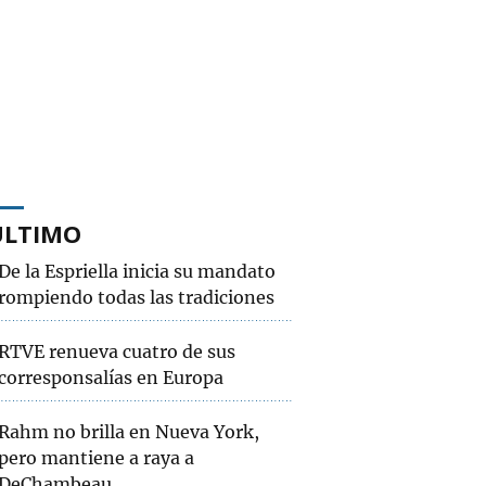
ÚLTIMO
De la Espriella inicia su mandato
rompiendo todas las tradiciones
RTVE renueva cuatro de sus
corresponsalías en Europa
Rahm no brilla en Nueva York,
pero mantiene a raya a
DeChambeau