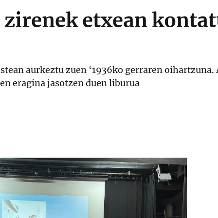
zirenek etxean kontat
astean aurkeztu zuen ‘1936ko gerraren oihartzuna. 
en eragina jasotzen duen liburua