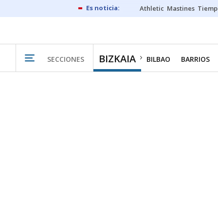
Athletic
Mastines
Tiemp
BIZKAIA
SECCIONES
BILBAO
BARRIOS