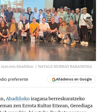
 izan zen Abadiñon
NATALE MURRAY BARANDIKA
dio preferente
Añádenos en Google
an,
Abadiñoko
iragana berreskuratzeko
 eman zen Errota Kultur Etxean, Gerediaga