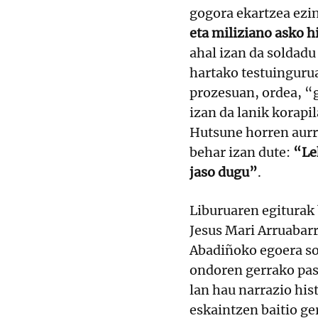
gogora ekartzea ezi
eta miliziano asko hi
ahal izan da soldadu 
hartako testuingurua
prozesuan, ordea, “
izan da lanik korapi
Hutsune horren aurr
behar izan dute:
“Le
jaso dugu”
.
Liburuaren egiturak 
Jesus Mari Arruabarr
Abadiñoko egoera so
ondoren gerrako pas
lan hau narrazio his
eskaintzen baitio ge