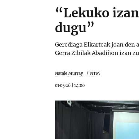
“Lekuko izan 
dugu”
Gerediaga Elkarteak joan den 
Gerra Zibilak Abadiñon izan zu
Natale Murray
NTM
01·05·26
|
14:00