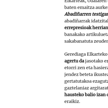
Elkarteak, Udalaren 
baten emaitza aurke
Abadiñarren testiga
abadiñarrak idatzit
errepresioak herrian
banakako artikuluet
sakabanatuta zeuden
Gerediaga Elkarteko
agertu da
jasotako e
etorri zen eta hasie
jendez beteta ikuste
gertatutakoa ezagut
gaztelaniaz argitara
hausteko balio izan 
eraikiz.