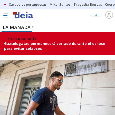
Carabelas portuguesas
Mikel Santos
Tragedia Biescas
Cuerp
Kiosko
LA MANADA
METEREOLOGÍA
Gaztelugatxe permanecerá cerrado durante el eclipse
para evitar colapsos