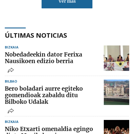
Ver más
ÚLTIMAS NOTICIAS
BIZKAIA
Nobedadeekin dator Ferixa
Nausikoen edizio berria
BILBAO
Bero boladari aurre egiteko
gomendioak zabaldu ditu
Bilboko Udalak
BIZKAIA
Niko Etxarti omenaldia egingo