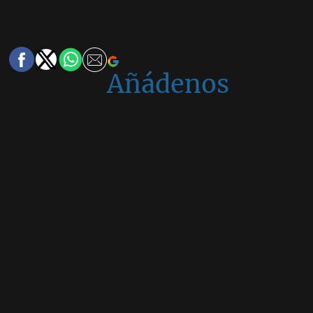
Añádenos
en
Google