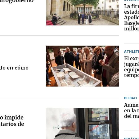
autogobierno
La fi
estad
Apoll
EasyJ
millo
ATHLET
El exr
jugar
ndo en cómo
equip
tempo
BILBAO
Aumen
en la
del m
vo impide
etarios de
POLÍTIC