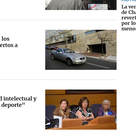
La ven
de Ch
rever
por lo
menos
 los
ertos a
 intelectual y
r deporte"