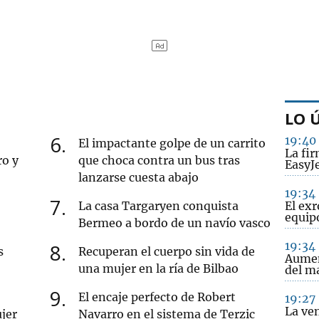
LO 
6
19:40
El impactante golpe de un carrito
La fi
ro y
que choca contra un bus tras
EasyJ
lanzarse cuesta abajo
19:34
7
La casa Targaryen conquista
El exr
equip
Bermeo a bordo de un navío vasco
19:34
8
s
Recuperan el cuerpo sin vida de
Aumen
una mujer en la ría de Bilbao
del m
9
El encaje perfecto de Robert
19:27
La ve
jer
Navarro en el sistema de Terzic