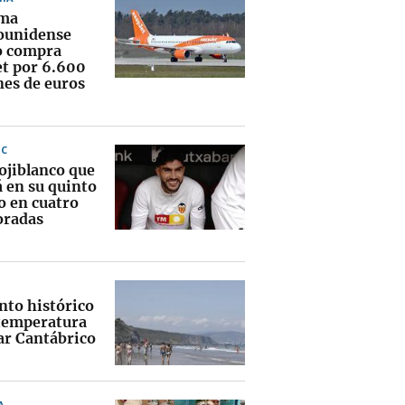
rma
ounidense
o compra
et por 6.600
nes de euros
IC
ojiblanco que
á en su quinto
o en cuatro
radas
to histórico
 temperatura
ar Cantábrico
A