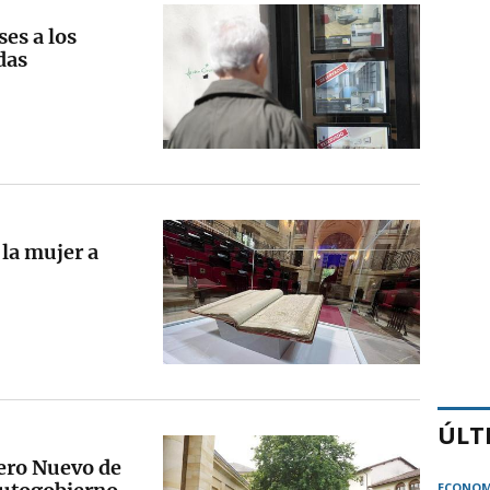
ses a los
das
 la mujer a
ÚLT
uero Nuevo de
ECONOM