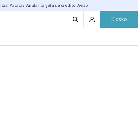
ltza
Patatas
Anular tarjeta de crédito
Aviso amarillo
Voluntariado en
Kiosko