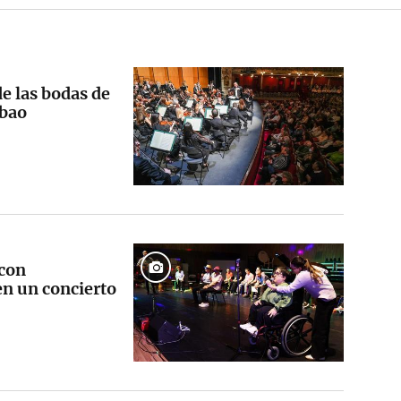
de las bodas de
lbao
 con
en un concierto