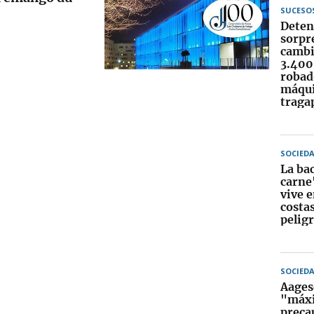
SUCESO
Deten
sorpr
cambi
3.400
robad
máqu
traga
SOCIED
La ba
carne
vive 
costa
peligr
SOCIED
Aages
"máx
preca