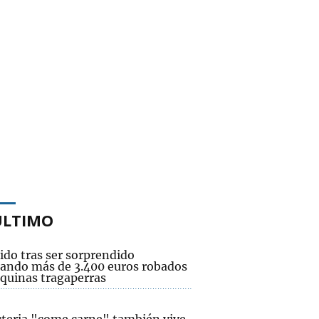
ÚLTIMO
ido tras ser sorprendido
ando más de 3.400 euros robados
quinas tragaperras
cteria "come carne" también vive