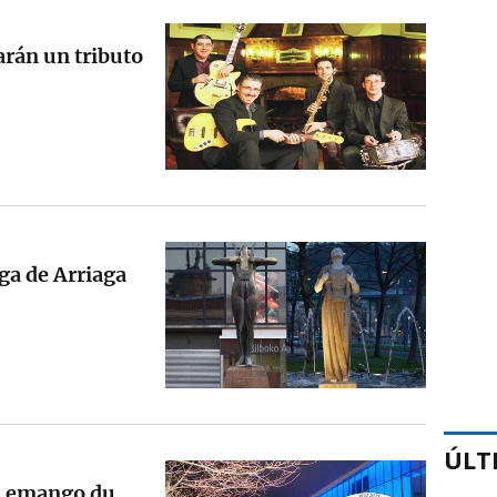
arán un tributo
ega de Arriaga
ÚLT
a emango du