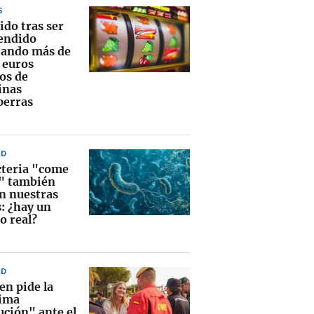
S
ido tras ser
endido
ando más de
 euros
os de
inas
perras
AD
cteria "come
" también
en nuestras
s: ¿hay un
o real?
AD
en pide la
ima
ución" ante el