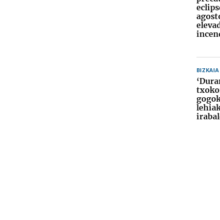
eclips
agosto
eleva
incen
BIZKAIA
‘Dura
txoko
gogok
lehia
iraba