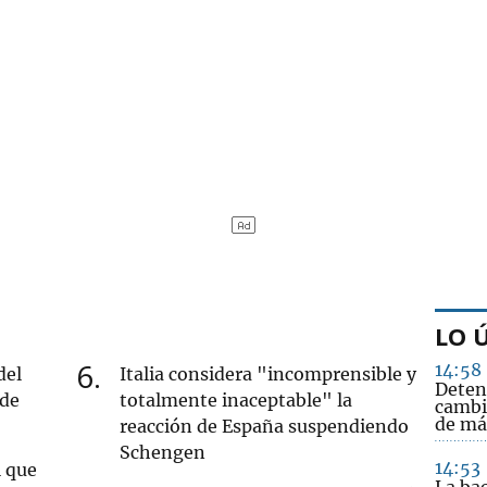
LO 
6
14:58
del
Italia considera "incomprensible y
Deten
 de
totalmente inaceptable" la
cambi
de má
reacción de España suspendiendo
Schengen
14:53
l que
La ba