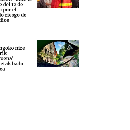
e del 12 de
 por el
do riesgo de
dios
ngoko nire
rik
oena'
ketak badu
lea