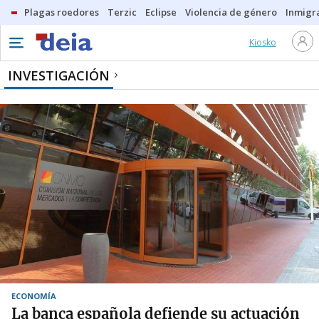
Plagas roedores
Terzic
Eclipse
Violencia de género
Inmigra
Kiosko
INVESTIGACIÓN
ECONOMÍA
La banca española defiende su actuación