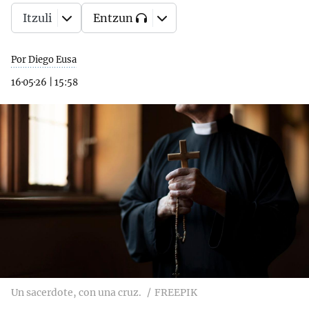
Itzuli
Entzun
Por Diego Eusa
16·05·26
|
15:58
Un sacerdote, con una cruz.
FREEPIK