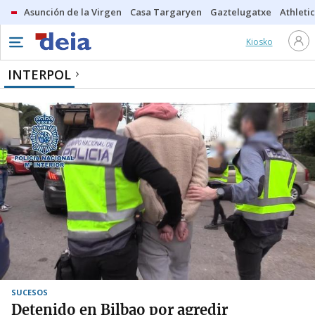
Asunción de la Virgen
Casa Targaryen
Gaztelugatxe
Athletic
Kiosko
INTERPOL
SUCESOS
Detenido en Bilbao por agredir