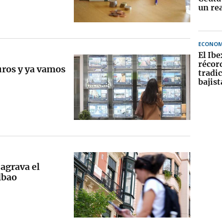
un rea
ECONOM
El Ibe
récor
ros y ya vamos
tradi
bajist
 agrava el
ilbao