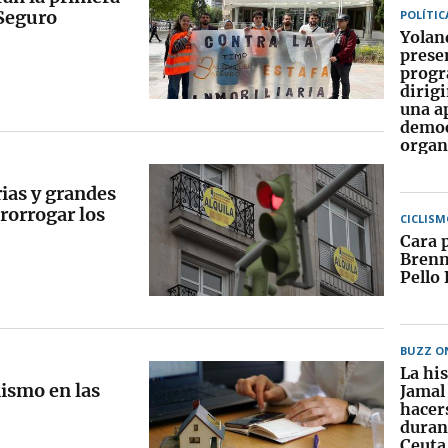
 Seguro
POLÍTIC
Yolan
prese
progr
dirigi
una a
democ
orga
ias y grandes
prorrogar los
CICLISM
Cara 
Brenn
Pello 
BUZZ O
La his
mismo en las
Jamal 
hacers
durant
Ceuta 