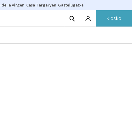
 de la Virgen
Casa Targaryen
Gaztelugatxe
Athletic
Aste Nagusia
C
Kiosko