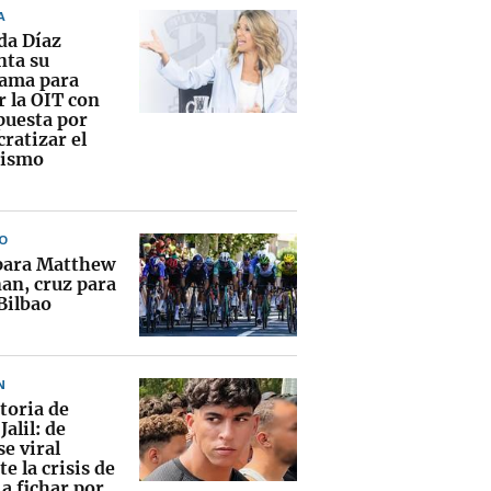
A
da Díaz
nta su
ama para
r la OIT con
puesta por
ratizar el
nismo
O
para Matthew
an, cruz para
Bilbao
N
toria de
Jalil: de
e viral
e la crisis de
a fichar por