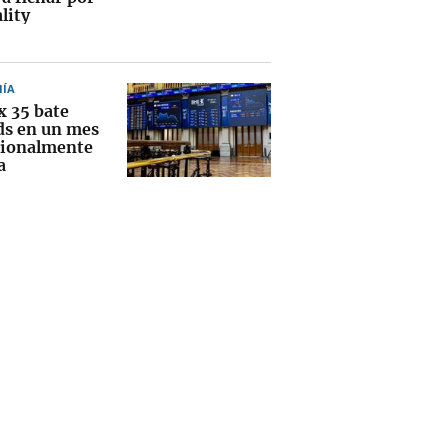
lity
ÍA
x 35 bate
ds en un mes
cionalmente
a