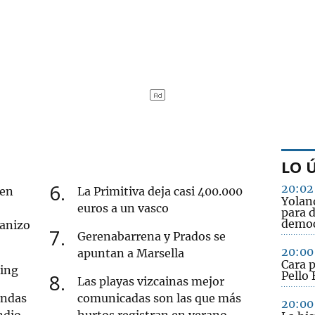
LO 
6
20:02
 en
La Primitiva deja casi 400.000
Yolan
euros a un vasco
para d
democ
ranizo
7
Gerenabarrena y Prados se
20:00
apuntan a Marsella
Cara 
cing
Pello 
8
Las playas vizcainas mejor
endas
comunicadas son las que más
20:00
ndio
hurtos registran en verano