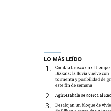
LO MÁS LEÍDO
1
Cambio brusco en el tiempo
Bizkaia: la lluvia vuelve con
tormenta y posibilidad de g
este fin de semana
2
Agirrezabala se acerca al Ra
3
Desalojan un bloque de vivi
de Bilbao a causa de un ince