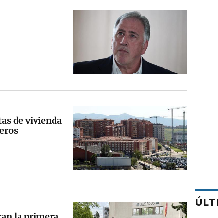
as de vivienda
jeros
ÚLT
ran la primera