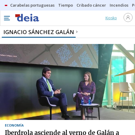
Carabelas portuguesas
Tiempo
Cribado cáncer
Incendios
P
Kiosko
IGNACIO SÁNCHEZ GALÁN
ECONOMÍA
Iberdrola asciende al yerno de Galán a