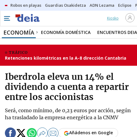
Robos en playas
Guardias Osakidetza
ADN Lezama
Eclipse
Kiosko
ECONOMÍA
ECONOMÍA DOMÉSTICA
ENCUENTROS DEIA
TRÁFICO
Retenciones kilométricas en la A-8 dirección Cantabria
Iberdrola eleva un 14% el
dividendo a cuenta a repartir
entre los accionistas
Será, como mínimo, de 0,23 euros por acción, según
ha trasladado la empresa energética a la CNMV
Añádenos en Google