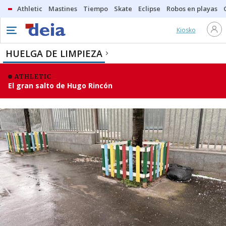
Athletic
Mastines
Tiempo
Skate
Eclipse
Robos en playas
Kiosko
HUELGA DE LIMPIEZA
ATHLETIC
El gran salto de Hugo Rincón