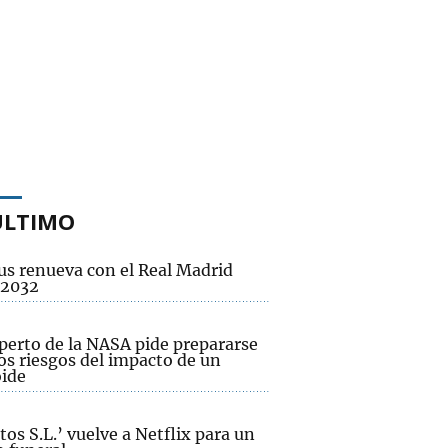
ÚLTIMO
us renueva con el Real Madrid
 2032
perto de la NASA pide prepararse
os riesgos del impacto de un
oide
os S.L.’ vuelve a Netflix para un