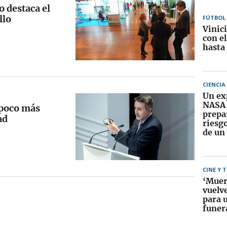
o destaca el
llo
FÚTBOL
Vinic
con e
hasta
CIENCIA
Un ex
NASA 
 poco más
prepa
ad
riesg
de un
CINE Y 
‘Muer
vuelve
para 
funer