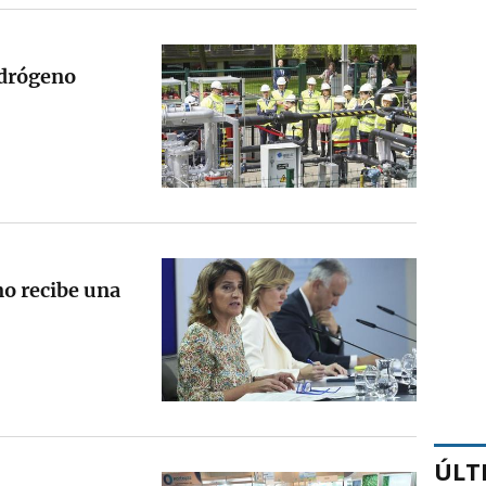
idrógeno
no recibe una
ÚLT