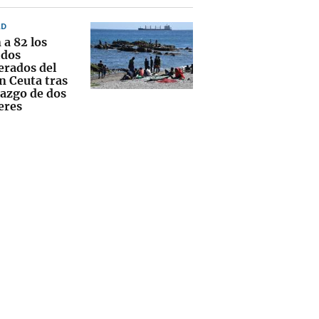
AD
 a 82 los
idos
erados del
n Ceuta tras
lazgo de dos
eres