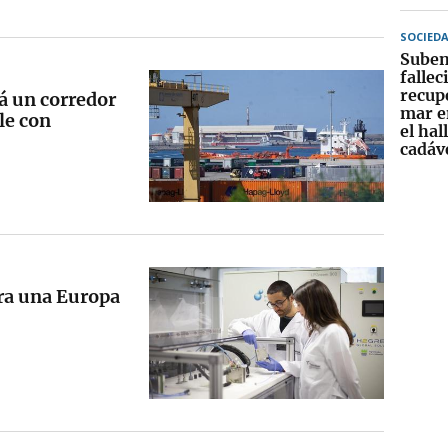
SOCIED
Suben
fallec
recup
rá un corredor
mar e
le con
el hal
cadáv
ara una Europa