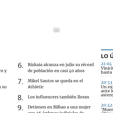
LO 
6
21:04
Bizkaia alcanza en julio su récord
Vinici
ro y
de población en casi 40 años
hasta
7
Mikel Santos se queda en el
20:53
n su
Athletic
Un ex
ante l
aster
8
Los influencers también lloran
20:42
9
Detienen en Bilbao a una mujer
‘Muert
con 26 órdenes judiciales de