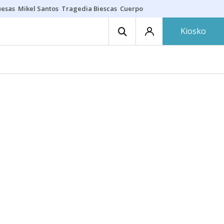
uesas
Mikel Santos
Tragedia Biescas
Cuerpo ría
Inmigración Bizkaia
Kiosko