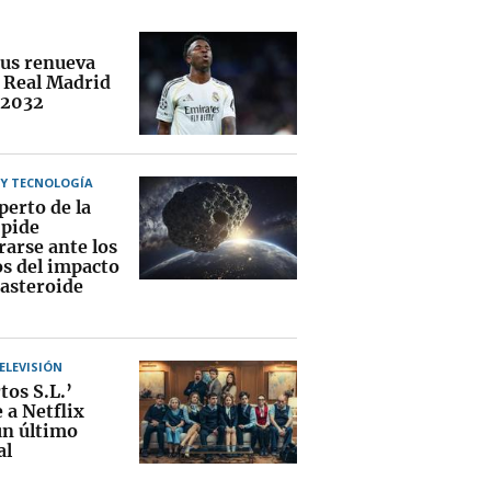
ius renueva
l Real Madrid
 2032
 Y TECNOLOGÍA
perto de la
pide
rarse ante los
os del impacto
 asteroide
TELEVISIÓN
tos S.L.’
 a Netflix
un último
al