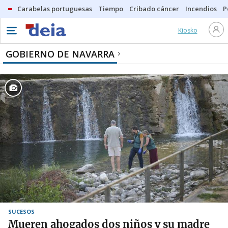
Carabelas portuguesas
Tiempo
Cribado cáncer
Incendios
P
Kiosko
GOBIERNO DE NAVARRA
SUCESOS
Mueren ahogados dos niños y su madre