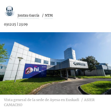
Jontxu García
NTM
03·12·25
|
23:09
Vista general de la sede de Ayesa en Euskadi
ASIER
CAMACHO