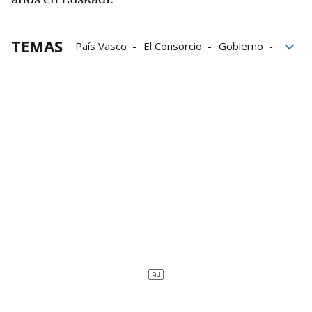
TEMAS
País Vasco
El Consorcio
Gobierno
Gobierno de Navarra
Gobierno vasco
Kutxabank