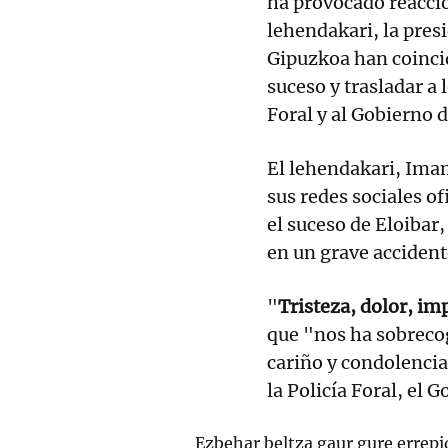
ha provocado reaccio
lehendakari, la pres
Gipuzkoa han coincid
suceso y trasladar a l
Foral y al Gobierno 
El lehendakari, Ima
sus redes sociales of
el suceso de Eloibar
en un grave accident
"
Tristeza, dolor, im
que "nos ha sobrecog
cariño y condolencia
la Policía Foral, el 
Ezbehar beltza gaur gure errepi