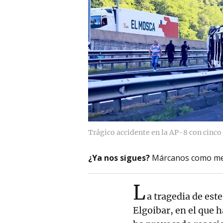
Trágico accidente en la AP-8 con cinco 
¿Ya nos sigues?
Márcanos como me
L
a tragedia de est
Elgoibar, en el que h