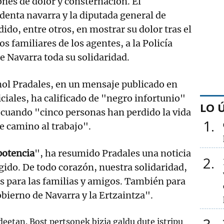
nes de dolor y consternación. El
identa navarra y la diputada general de
ido, entre otros, en mostrar su dolor tras el
os familiares de los agentes, a la Policía
de Navarra toda su solidaridad.
nol Pradales, en un mensaje publicado en
iciales, ha calificado de "negro infortunio"
LO 
, cuando "cinco personas han perdido la vida
1
e camino al trabajo".
potencia
", ha resumido Pradales una noticia
2
ido. De todo corazón, nuestra solidaridad,
s para las familias y amigos. También para
Gobierno de Navarra y la Ertzaintza".
deetan. Bost pertsonek bizia galdu dute istripu