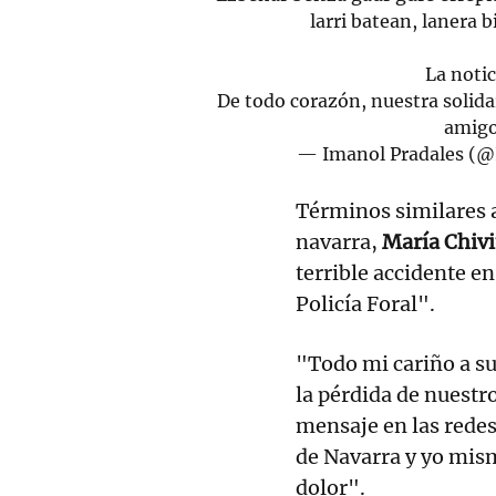
larri batean, lanera 
La noti
De todo corazón, nuestra solidar
amigo
— Imanol Pradales (
Términos similares 
navarra,
María Chivi
terrible accidente e
Policía Foral".
"Todo mi cariño a s
la pérdida de nuestr
mensaje en las redes
de Navarra y yo mi
dolor".