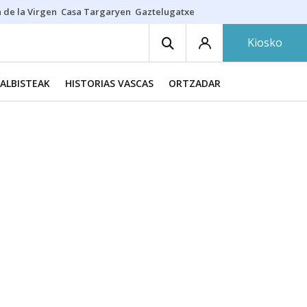
 de la Virgen
Casa Targaryen
Gaztelugatxe
Athletic
Aste Nagusia
C
Kiosko
ALBISTEAK
HISTORIAS VASCAS
ORTZADAR