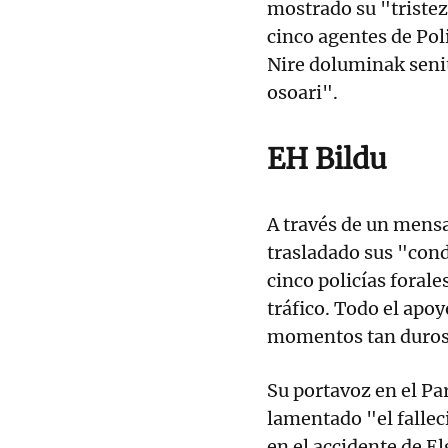
mostrado su "tristez
cinco agentes de Poli
Nire doluminak seni
osoari".
EH Bildu
A través de un mensa
trasladado sus "cond
cinco policías foral
tráfico. Todo el apo
momentos tan duros
Su portavoz en el P
lamentado "el fallec
en el accidente de E