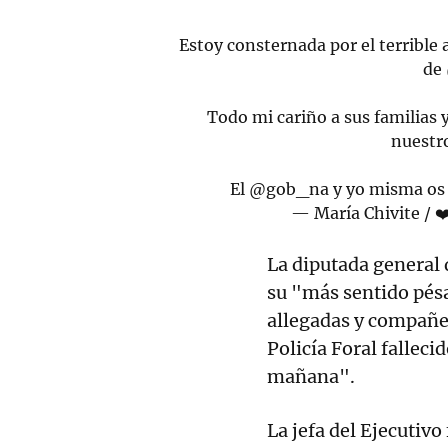
Estoy consternada por el terrible
de
Todo mi cariño a sus familias
nuestro
El
@gob_na
y yo misma os
— María Chivite / 
La diputada general
su "más sentido pésa
allegadas y compañer
Policía Foral falleci
mañana".
La jefa del Ejecutiv