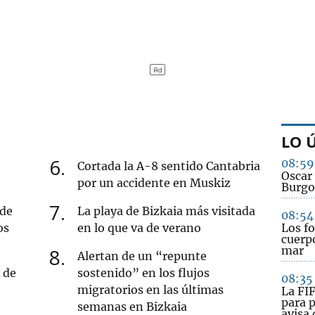
LO 
6
08:59
Cortada la A-8 sentido Cantabria
Oscar
por un accidente en Muskiz
Burgo
7
 de
La playa de Bizkaia más visitada
08:54
os
en lo que va de verano
Los fo
cuerpo
mar
8
Alertan de un “repunte
 de
sostenido” en los flujos
08:35
migratorios en las últimas
La FIF
para p
semanas en Bizkaia
avisa