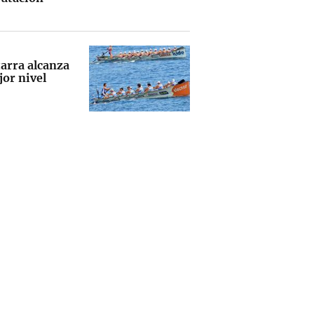
tarra alcanza
jor nivel