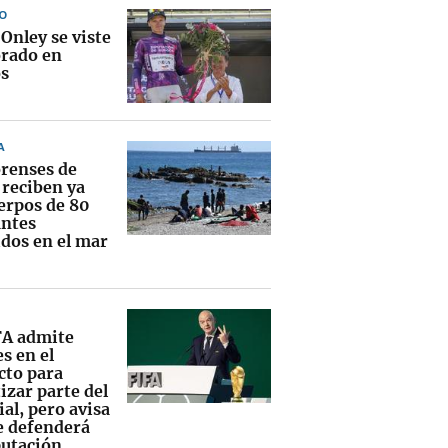
O
Onley se viste
rado en
s
A
orenses de
 reciben ya
uerpos de 80
ntes
idos en el mar
FA admite
s en el
cto para
izar parte del
al, pero avisa
e defenderá
putación