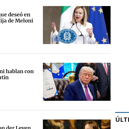
 que deseó en
hija de Meloni
ni hablan con
utin
ÚLT
on der Leyen