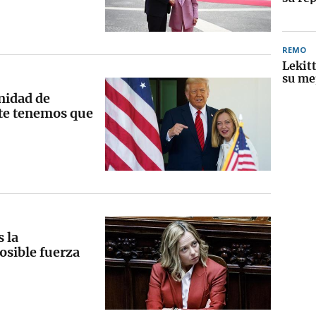
REMO
Lekit
su me
nidad de
te tenemos que
 la
posible fuerza