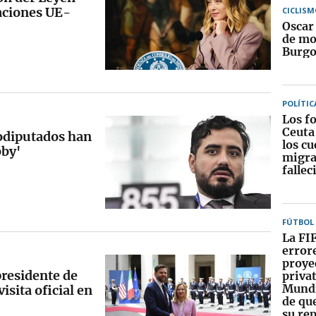
laciones UE-
CICLISM
Oscar 
de mo
Burgo
POLÍTIC
Los f
Ceuta
rodiputados han
los c
bby'
migra
fallec
FÚTBOL
La FI
errore
proye
presidente de
privat
Mundi
isita oficial en
de qu
su re