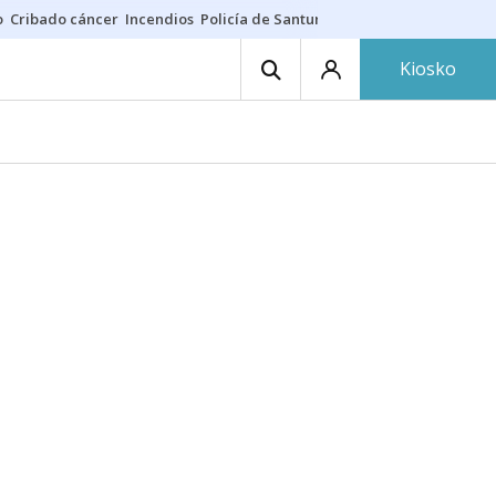
o
Cribado cáncer
Incendios
Policía de Santurtzi
Aeropuerto de Bilba
Kiosko