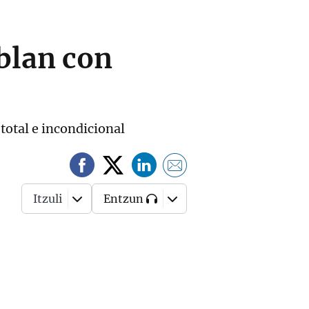
blan con
 total e incondicional
Itzuli
Entzun