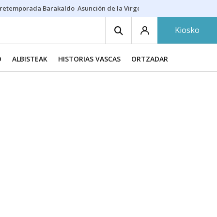
retemporada Barakaldo
Asunción de la Virgen
Casa Targaryen
Gazt
Kiosko
O
ALBISTEAK
HISTORIAS VASCAS
ORTZADAR