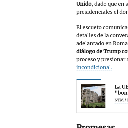
Unido
, dado que en 
presidenciales el d
El escueto comunicad
detalles de la conve
adelantado en Roma
diálogo de Trump co
proceso y presionar 
incondicional.
La UE
"bomb
NTM / 
Promesas