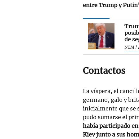
entre Trump y Putin
Trump
posib
de se
NTM / 
Contactos
La víspera, el cancil
germano, galo y brit
inicialmente que se
pudo sumarse el pri
había participado en
Kiev junto a sus hom