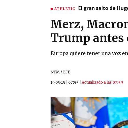
El gran salto de Hug
ATHLETIC
Merz, Macron
Trump antes d
Europa quiere tener una voz en 
NTM / EFE
19·05·25
|
07:55
|
Actualizado a las 07:59