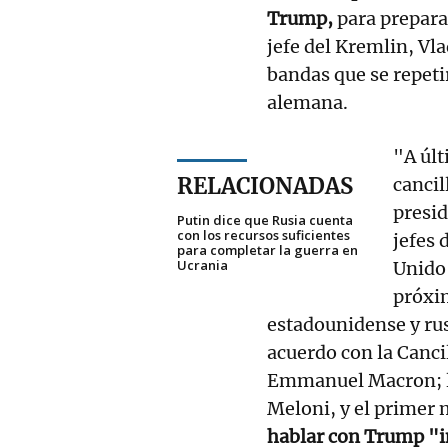
Trump,
para prepara
jefe del Kremlin, Vl
bandas que se repeti
alemana.
"A últ
RELACIONADAS
cancil
presi
Putin dice que Rusia cuenta
con los recursos suficientes
jefes 
para completar la guerra en
Ucrania
Unido 
próxim
estadounidense y ru
acuerdo con la Cancil
Emmanuel Macron; la
Meloni, y el primer 
hablar con Trump "i