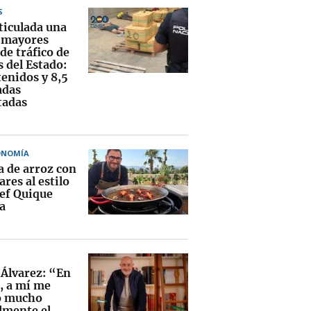
S
ticulada una
s mayores
de tráfico de
 del Estado:
tenidos y 8,5
adas
tadas
ONOMÍA
a de arroz con
res al estilo
hef Quique
a
 Álvarez: “En
0, a mí me
ó mucho
lmente el