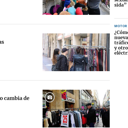
sida”
MOTOR
¿Cómo
nueva
as
tráfic
y otr
eléctr
jo cambia de