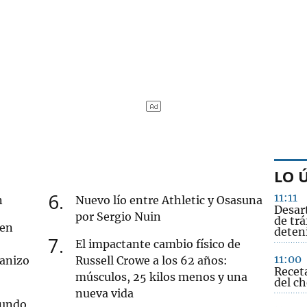
LO 
6
11:11
n
Nuevo lío entre Athletic y Osasuna
Desar
por Sergio Nuin
de trá
 en
deten
7
El impactante cambio físico de
11:00
ranizo
Russell Crowe a los 62 años:
Receta
músculos, 25 kilos menos y una
del ch
nueva vida
gundo