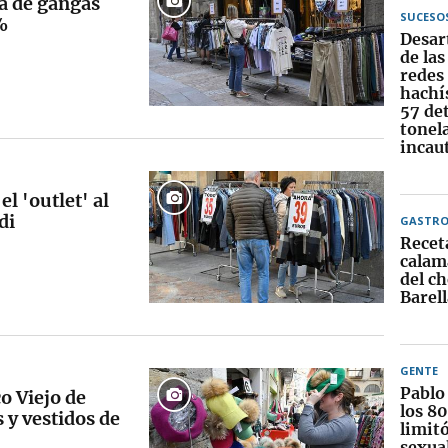
na de gangas
SUCESO
%
Desar
de la
redes 
hachís
57 de
tonel
incau
l 'outlet' al
di
GASTR
Recet
calama
del c
Barell
GENTE
Pablo
o Viejo de
los 8
 y vestidos de
limit
sexua