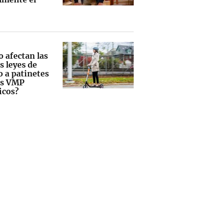
 afectan las
s leyes de
o a patinetes
os VMP
icos?