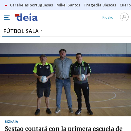
Carabelas portuguesas
Mikel Santos
Tragedia Biescas
Cuerp
Kiosko
FÚTBOL SALA
BIZKAIA
Sestao contará con la primera escuela de