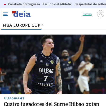
Carabela portuguesa
Escudo del Athletic
Despedidas de solte
Kiosko
FIBA EUROPE CUP
BILBAO BASKET
Cuatro jugadores del Surne Bilbao optan