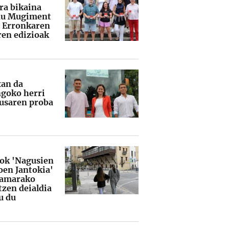
ra bikaina
du Mugiment
 Erronkaren
ren edizioak
an da
goko herri
usaren proba
iok 'Nagusien
oen Jantokia'
ramarako
tzen deialdia
u du