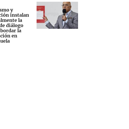
smo y
ción instalan
lmente la
de diálogo
abordar la
ición en
uela