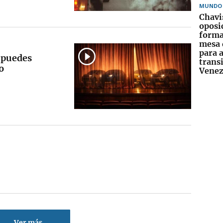
MUNDO
Chavi
oposi
forma
mesa 
para 
e puedes
trans
o
Venez
Ver más