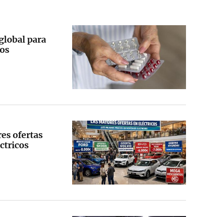
global para
os
es ofertas
ctricos