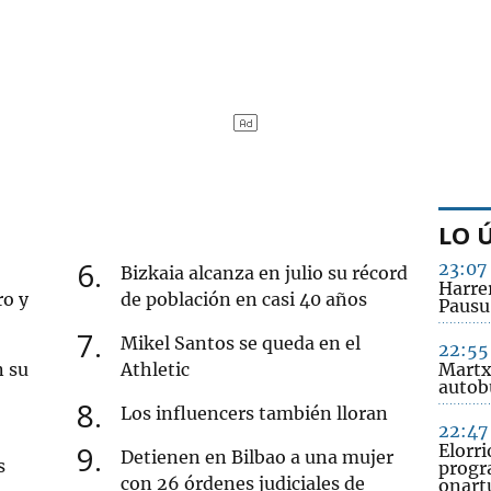
LO 
6
23:07
Bizkaia alcanza en julio su récord
Harre
ro y
de población en casi 40 años
Pausu
7
Mikel Santos se queda en el
22:55
n su
Athletic
Martx
autob
8
Los influencers también lloran
22:47
9
Elorr
Detienen en Bilbao a una mujer
s
progr
con 26 órdenes judiciales de
onart