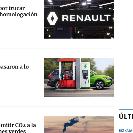
por trucar
a homologación
asaron a lo
ÚLT
mitir CO2 a la
nes verdes
BIZKAIA