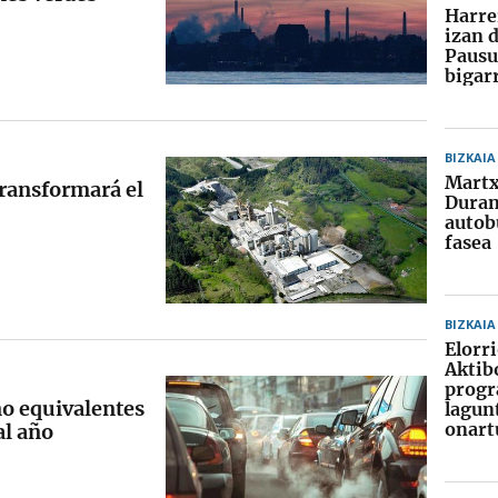
Harre
izan 
Pausu
bigar
BIZKAIA
Martx
transformará el
Duran
autob
fasea
BIZKAIA
Elorr
Aktib
prog
no equivalentes
lagun
onart
al año