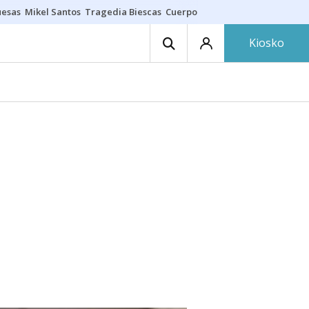
uesas
Mikel Santos
Tragedia Biescas
Cuerpo ría
Inmigración Bizkaia
Kiosko