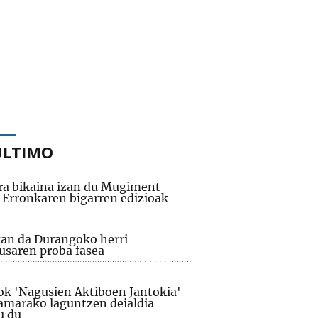
ÚLTIMO
ra bikaina izan du Mugiment
 Erronkaren bigarren edizioak
an da Durangoko herri
usaren proba fasea
iok 'Nagusien Aktiboen Jantokia'
amarako laguntzen deialdia
u du