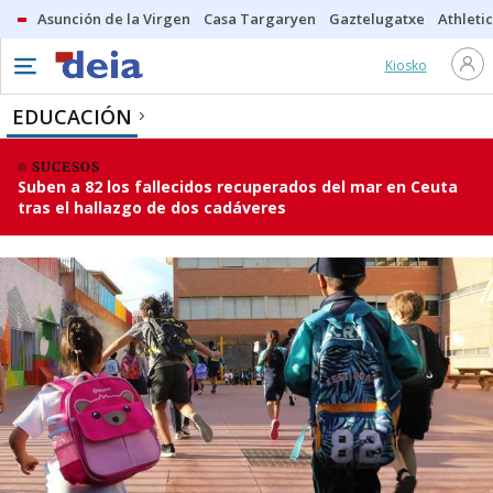
Asunción de la Virgen
Casa Targaryen
Gaztelugatxe
Athletic
Kiosko
EDUCACIÓN
SUCESOS
Suben a 82 los fallecidos recuperados del mar en Ceuta
tras el hallazgo de dos cadáveres