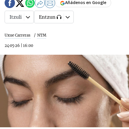
Añádenos en Google
Itzuli
Entzun
Uxue Carreras
NTM
24·05·26
|
16:00