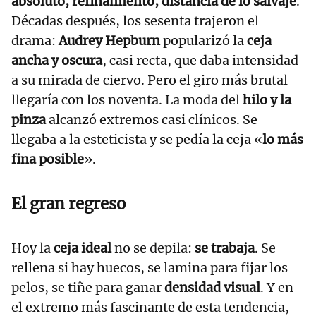
absoluto, refinamiento, distancia de lo salvaje
.
Décadas después, los sesenta trajeron el
drama:
Audrey Hepburn
popularizó la
ceja
ancha y oscura
, casi recta, que daba intensidad
a su mirada de ciervo. Pero el giro más brutal
llegaría con los noventa. La moda del
hilo y la
pinza
alcanzó extremos casi clínicos. Se
llegaba a la esteticista y se pedía la ceja «
lo más
fina posible
».
El gran regreso
Hoy la
ceja ideal
no se depila:
se trabaja
. Se
rellena si hay huecos, se lamina para fijar los
pelos, se tiñe para ganar
densidad visual
. Y en
el extremo más fascinante de esta tendencia,