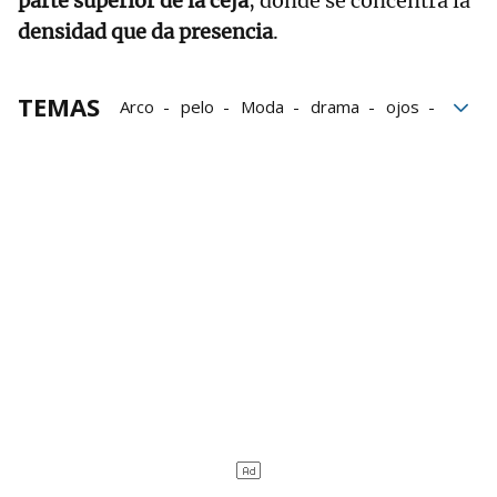
parte superior de la ceja
, donde se concentra la
densidad que da presencia
.
TEMAS
Arco
pelo
Moda
drama
ojos
tendencias
Belleza
bloque52