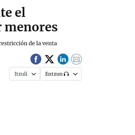
te el
r menores
estricción de la venta
Itzuli
Entzun