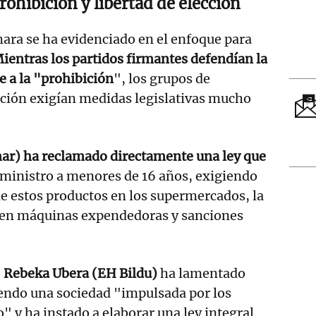
rohibición y libertad de elección
mara se ha evidenciado en el enfoque para
ientras los partidos firmantes defendían la
e a la "prohibición
", los grupos de
ición exigían medidas legislativas mucho
r) ha reclamado directamente una ley que
ministro a menores de 16 años, exigiendo
 de estos productos en los supermercados, la
d en máquinas expendedoras y sanciones
,
Rebeka Ubera (EH Bildu)
ha lamentado
yendo una sociedad "impulsada por los
" y ha instado a elaborar una ley integral