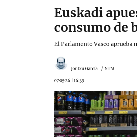
Euskadi apues
consumo de b
El Parlamento Vasco aprueba med
Jontxu García
NTM
07·05·26
|
16:39