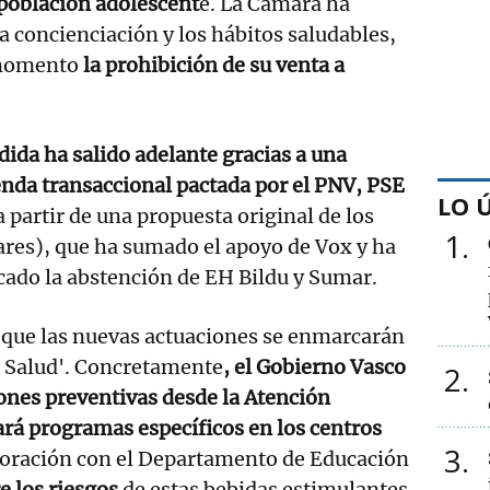
 población adolescent
e. La Cámara ha
la concienciación y los hábitos saludables,
momento
la prohibición de su venta a
ida ha salido adelante gracias a una
nda transaccional pactada por el PNV, PSE
LO 
a partir de una propuesta original de los
1
res), que ha sumado el apoyo de Vox y ha
ado la abstención de EH Bildu y Sumar.
 que las nuevas actuaciones se enmarcarán
e Salud'. Concretamente
, el Gobierno Vasco
2
ones preventivas desde la Atención
ará programas específicos en los centros
3
ración con el Departamento de Educación
e los riesgos
de estas bebidas estimulantes