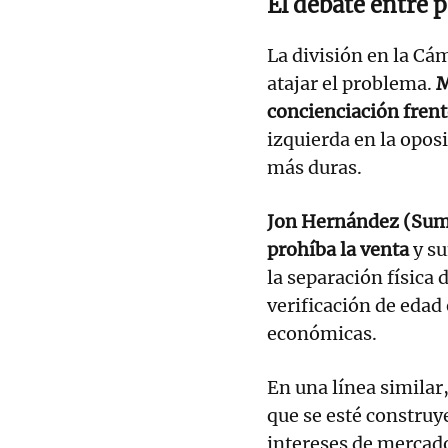
El debate entre p
La división en la Cá
atajar el problema.
M
concienciación frent
izquierda en la opos
más duras.
Jon Hernández (Suma
prohíba la venta
y su
la separación física
verificación de eda
económicas.
En una línea similar
que se esté constru
intereses de mercado