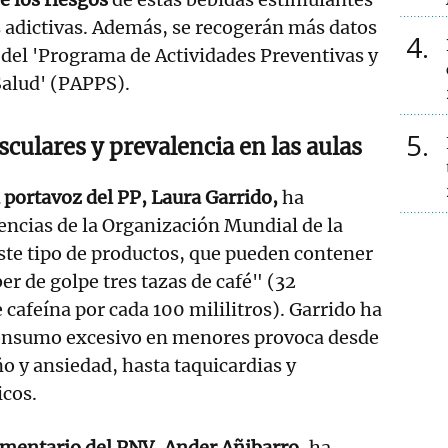
 adictivas. Además, se recogerán más datos
4
del 'Programa de Actividades Preventivas y
Salud' (PAPPS).
5
culares y prevalencia en las aulas
a portavoz del PP, Laura Garrido,
ha
encias de la Organización Mundial de la
ste tipo de productos, que pueden contener
er de golpe tres tazas de café" (32
cafeína por cada 100 mililitros). Garrido ha
consumo excesivo en menores provoca desde
ño y ansiedad, hasta taquicardias y
cos.
amentario del PNV, Ander Añibarro
, ha