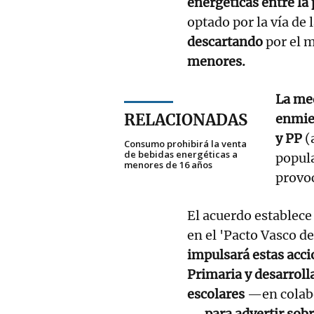
energéticas entre la
optado por la vía de 
descartando
por el 
menores.
La med
RELACIONADAS
enmie
y PP
(
Consumo prohibirá la venta
de bebidas energéticas a
popula
menores de 16 años
provoc
El acuerdo establece
en el 'Pacto Vasco d
impulsará estas acci
Primaria y desarroll
escolares
—en colabo
—
para advertir sobr