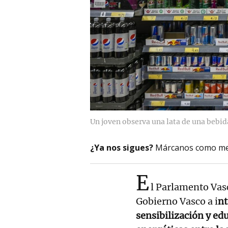
Un joven observa una lata de una bebid
¿Ya nos sigues?
Márcanos como me
E
l Parlamento Vasc
Gobierno Vasco a i
nt
sensibilización y ed