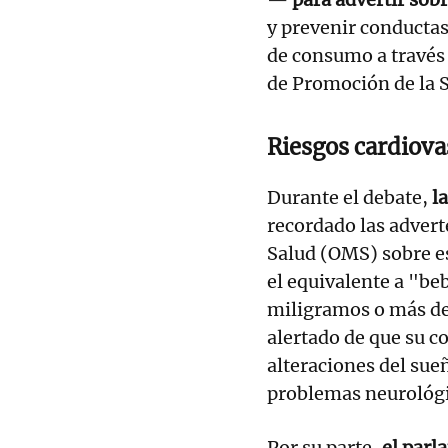
y prevenir conductas
de consumo a través 
de Promoción de la 
Riesgos cardiovas
Durante el debate,
l
recordado las advert
Salud (OMS) sobre e
el equivalente a "beb
miligramos o más de 
alertado de que su 
alteraciones del sue
problemas neurológi
Por su parte,
el parl