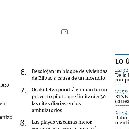
LO 
6
22:32
Desalojan un bloque de viviendas
De la 
de Bilbao a causa de un incendio
rompi
iero
7
Osakidetza pondrá en marcha un
21:59
proyecto piloto que limitará a 30
RTVE 
corre
 en
las citas diarias en los
ambulatorios
21:54
ranizo
Rahm 
8
Las playas vizcainas mejor
manti
comunicadas son las que más