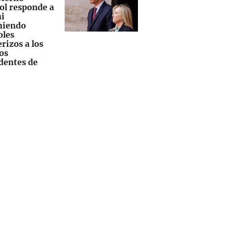
ol responde a
i
niendo
oles
rizos a los
os
dentes de