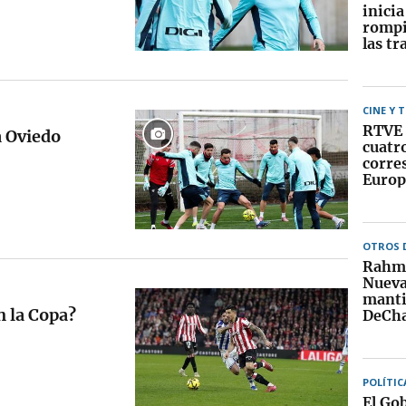
inici
rompi
las tr
CINE Y 
RTVE 
a Oviedo
cuatr
corre
Europ
OTROS 
Rahm 
Nueva
manti
n la Copa?
DeCh
POLÍTIC
El Go