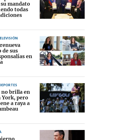
a su mandato
endo todas
adiciones
TELEVISIÓN
renueva
o de sus
sponsalías en
a
DEPORTES
no brilla en
 York, pero
ene a raya a
ambeau
A
bierno