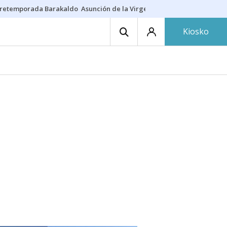
retemporada Barakaldo
Asunción de la Virgen
Casa Targaryen
Gazt
Kiosko