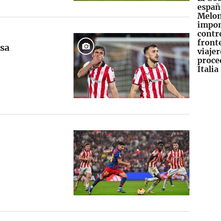
españ
Melon
impo
contr
fronte
nsa
viajer
proce
Italia