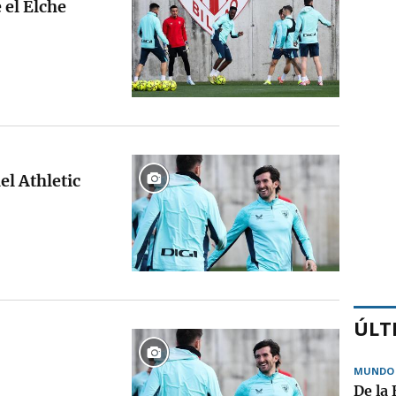
 el Elche
l Athletic
ÚLT
MUNDO
De la 