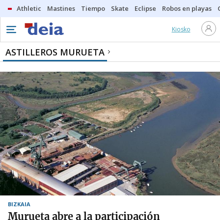
Athletic
Mastines
Tiempo
Skate
Eclipse
Robos en playas
Kiosko
ASTILLEROS MURUETA
BIZKAIA
Murueta abre a la participación