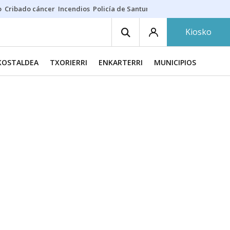
o
Cribado cáncer
Incendios
Policía de Santurtzi
Aeropuerto de Bilba
Kiosko
KOSTALDEA
TXORIERRI
ENKARTERRI
MUNICIPIOS