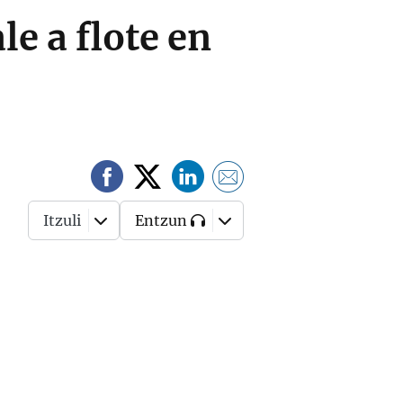
le a flote en
Itzuli
Entzun