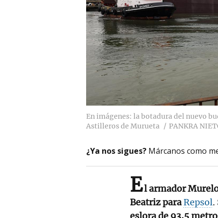
En imágenes: la botadura del nuevo bu
Astilleros de Murueta
PANKRA NIET
¿Ya nos sigues?
Márcanos como me
E
l armador Murelo
Beatriz para
Repsol
.
eslora de 93,5 metro