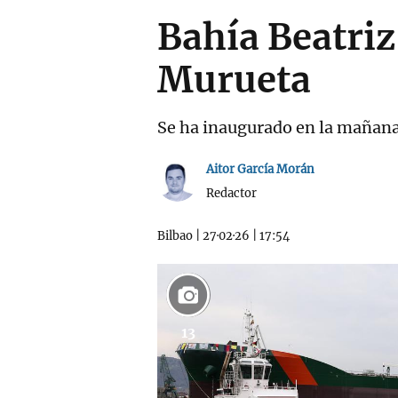
Bahía Beatriz
Murueta
Se ha inaugurado en la mañana d
Aitor García Morán
Redactor
Bilbao
|
27·02·26
|
17:54
13