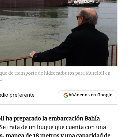
que de transporte de hidrocarburos para Mureloil en
O
dio preferente
Añádenos en Google
il ha preparado la embarcación Bahía
 Se trata de un buque que cuenta con una
s, manga de 18 metros y una capacidad de