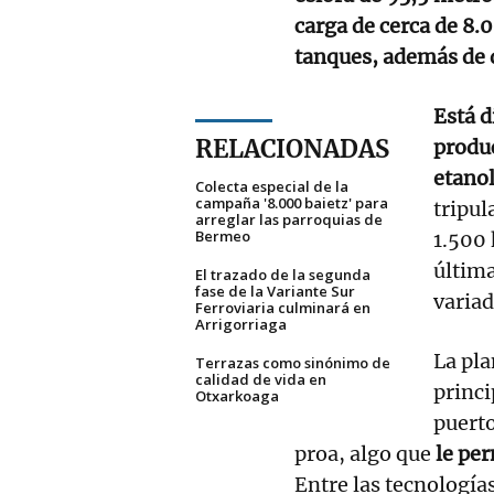
carga de cerca de 8.
tanques, además de 
Está d
RELACIONADAS
produ
etanol
Colecta especial de la
campaña '8.000 baietz' para
tripul
arreglar las parroquias de
Bermeo
1.500 
últim
El trazado de la segunda
fase de la Variante Sur
variad
Ferroviaria culminará en
Arrigorriaga
La pla
Terrazas como sinónimo de
calidad de vida en
princi
Otxarkoaga
puerto
proa, algo que
le per
Entre las tecnología