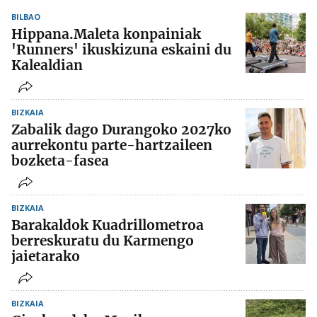
BILBAO
Hippana.Maleta konpainiak
'Runners' ikuskizuna eskaini du
Kalealdian
BIZKAIA
Zabalik dago Durangoko 2027ko
aurrekontu parte-hartzaileen
bozketa-fasea
BIZKAIA
Barakaldok Kuadrillometroa
berreskuratu du Karmengo
jaietarako
BIZKAIA