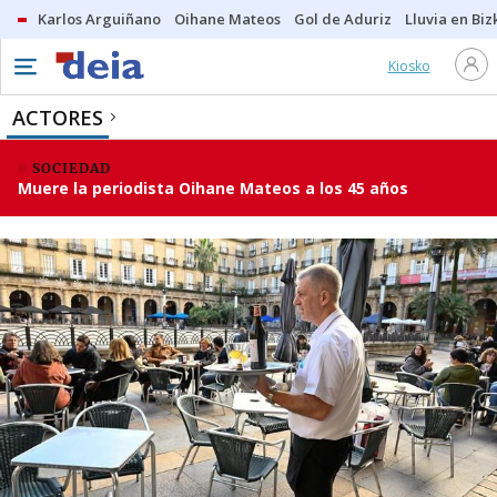
Karlos Arguiñano
Oihane Mateos
Gol de Aduriz
Lluvia en Biz
Kiosko
ACTORES
SOCIEDAD
Muere la periodista Oihane Mateos a los 45 años