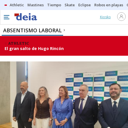
Athletic
Mastines
Tiempo
Skate
Eclipse
Robos en playas
Kiosko
ABSENTISMO LABORAL
ATHLETIC
El gran salto de Hugo Rincón