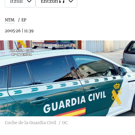
Itzuli
Entzun
NTM
EP
20·05·26
|
11:39
Coche de la Guardia Civil
GC